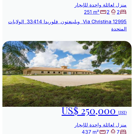
منزل لعائلة واحدة للإيجار
251 m²
2
2
12995 Via Christina, ويلينغتون, فلوريدا 33414, الولايات
المتحدة
US$ 250,000
USD
منزل لعائلة واحدة للإيجار
437 m²
7
7