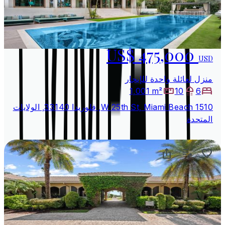
US$ 475,000
USD
منزل لعائلة واحدة للإيجار
1,001 m²
10
6
1510 W 25th St, Miami Beach, فلوريدا 33140, الولايات
المتحدة