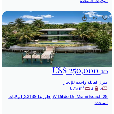
الولايات المتحدة
US$ 250,000
USD
منزل لعائلة واحدة للإيجار
673 m²
6
5
28 W Dilido Dr, Miami Beach, فلوريدا 33139, الولايات
المتحدة