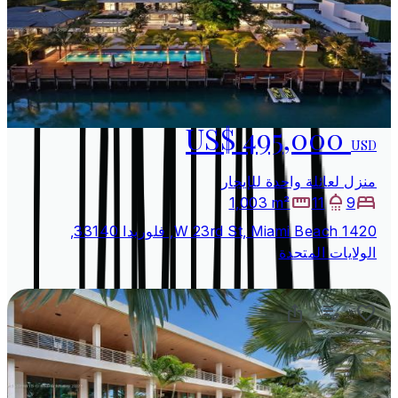
US$ 495,000
USD
منزل لعائلة واحدة للإيجار
1,003 m²
11
9
1420 W 23rd St, Miami Beach, فلوريدا 33140,
الولايات المتحدة