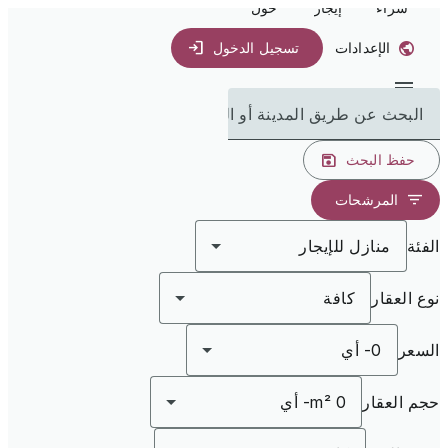
شراء
إيجار
حول
الإعدادات
تسجيل الدخول
البحث عن طريق المدينة أو الدولة
حفظ البحث
المرشحات
الفئة
منازل للإيجار
نوع العقار
كافة
السعر
0
-
أي
حجم العقار
0 m²
-
أي