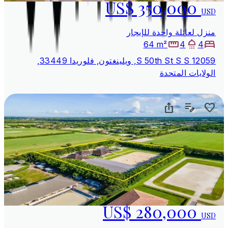
US$ 350,000
USD
منزل لعائلة واحدة للإيجار
64 m²
4
4
12059 S 50th St S S, ويلينغتون, فلوريدا 33449,
الولايات المتحدة
US$ 280,000
USD