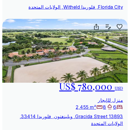
Florida City, فلوريدا Witheld, الولايات المتحدة
US$ 780,000
USD
منزل للإيجار
2,455 m²
8
6
13893 Gracida Street, ويلينغتون, فلوريدا 33414,
الولايات المتحدة