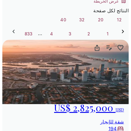
عرض الخريطة
النتائج لكل صفحة
40
32
20
12
…
833
4
3
2
1
US$ 2,825,000
USD
شقة للإيجار
194