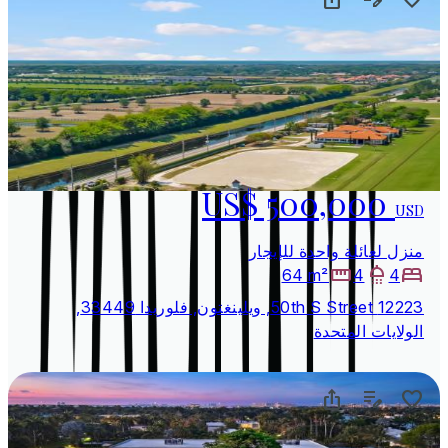
US$ 500,000
USD
منزل لعائلة واحدة للإيجار
64 m²
4
4
12223 50th S Street, ويلينغتون, فلوريدا 33449,
الولايات المتحدة