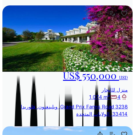
US$ 550,000
USD
منزل للإيجار
1,074 m²
4
3238 Grand Prix Farms Road, ويلينغتون, فلوريدا
33414, الولايات المتحدة