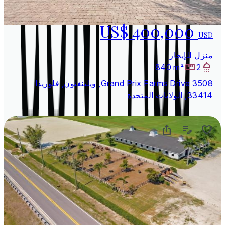
US$ 400,000
USD
منزل للإيجار
840 m²
2
3508 Grand Prix Farms Drive, ويلينغتون, فلوريدا
33414, الولايات المتحدة