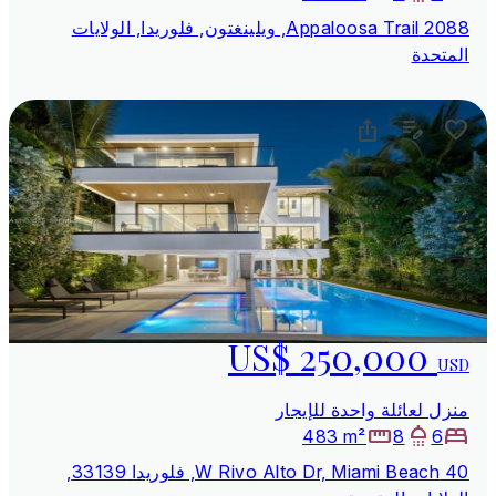
2088 Appaloosa Trail, ويلينغتون, فلوريدا, الولايات
المتحدة
US$ 250,000
USD
منزل لعائلة واحدة للإيجار
483 m²
8
6
40 W Rivo Alto Dr, Miami Beach, فلوريدا 33139,