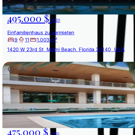
495.000 $
USD
Einfamilienhaus zu vermieten
9
11
1.003 m²
1420 W 23rd St, Miami Beach, Florida 33140, USA
475.000 $
USD