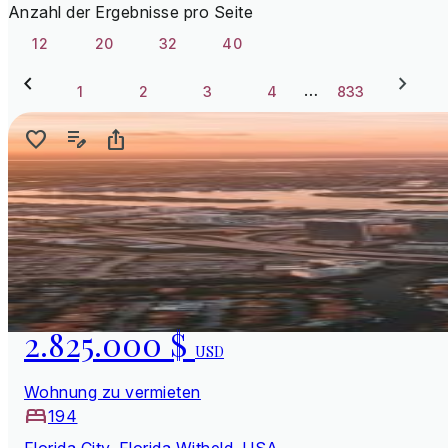
Anzahl der Ergebnisse pro Seite
12
20
32
40
…
1
2
3
4
833
2.825.000 $
USD
Wohnung zu vermieten
194
Florida City, Florida Witheld, USA