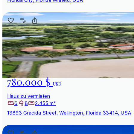
780.000 $
USD
Haus zu vermieten
6
8
2.455 m²
13893 Gracida Street, Wellington, Florida 33414, USA