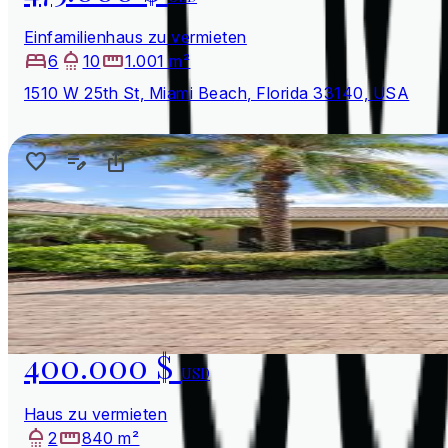
Einfamilienhaus zu vermieten
6
10
1.001 m²
1510 W 25th St, Miami Beach, Florida 33140, USA
400.000 $
USD
Haus zu vermieten
2
840 m²