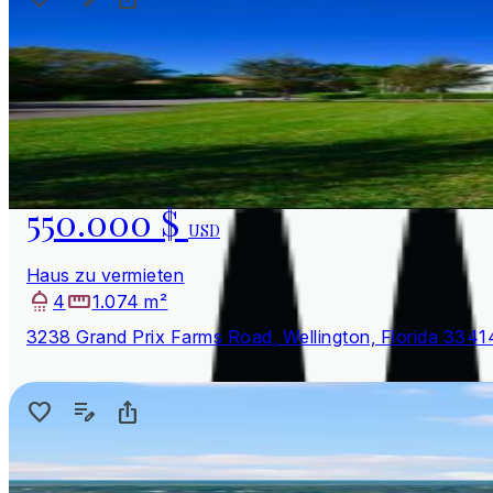
550.000 $
USD
Haus zu vermieten
4
1.074 m²
3238 Grand Prix Farms Road, Wellington, Florida 334