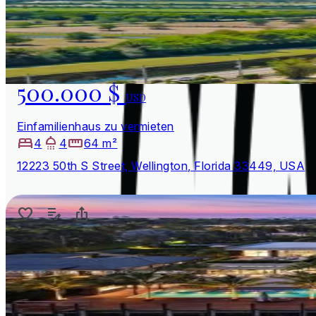
500.000 $
USD
Einfamilienhaus zu vermieten
4
4
64 m²
12223 50th S Street, Wellington, Florida 33449, USA