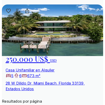
250.000 US$
USD
Casa Unifamiliar en Alquiler
5
6
673 m²
28 W Dilido Dr, Miami Beach, Florida 33139,
Estados Unidos
Resultados por página