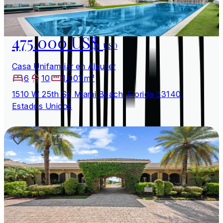
475.000 US$
USD
Casa Unifamiliar en Alquiler
6
10
1.001 m²
1510 W 25th St, Miami Beach, Florida 33140,
Estados Unidos