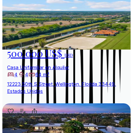
500.000 US$
USD
Casa Unifamiliar en Alquiler
4
4
64 m²
12223 50th S Street, Wellington, Florida 33449,
Estados Unidos