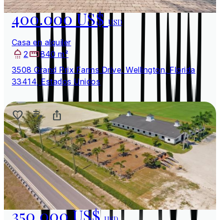
400.000 US$
USD
Casa en alquiler
2
840 m²
3508 Grand Prix Farms Drive, Wellington, Florida
33414, Estados Unidos
350.000 US$
USD