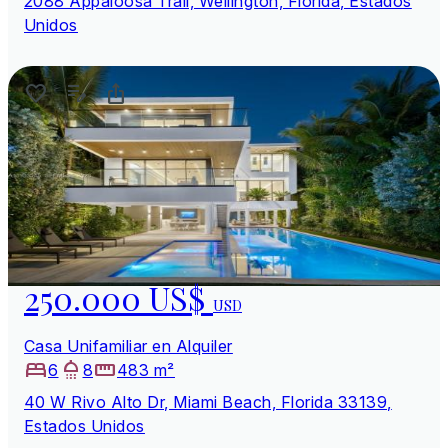
2088 Appaloosa Trail, Wellington, Florida, Estados
Unidos
250.000 US$
USD
Casa Unifamiliar en Alquiler
6
8
483 m²
40 W Rivo Alto Dr, Miami Beach, Florida 33139,
Estados Unidos