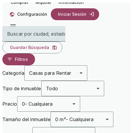
Comprar
Alquilar
Información
Configuración
Iniciar Sesión
Buscar por ciudad, estado
Guardar Búsqueda
Filtros
Categoría
Casas para Rentar
Tipo de inmueble
Todo
Precio
0
-
Cualquiera
Tamaño del inmueble
0 m²
-
Cualquiera