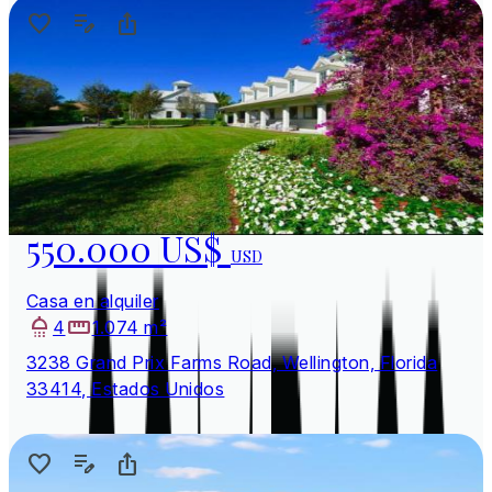
550.000 US$
USD
Casa en alquiler
4
1.074 m²
3238 Grand Prix Farms Road, Wellington, Florida
33414, Estados Unidos