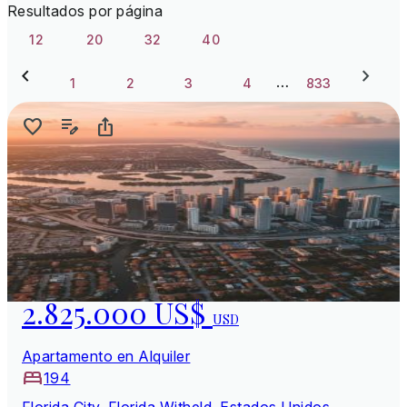
Resultados por página
12
20
32
40
…
1
2
3
4
833
2.825.000 US$
USD
Apartamento en Alquiler
194
Florida City, Florida Witheld, Estados Unidos