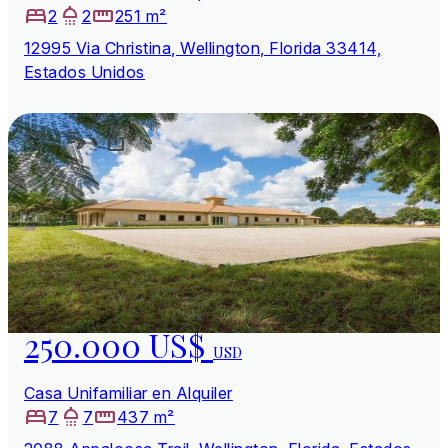
2
2
251 m²
12995 Via Christina, Wellington, Florida 33414,
Estados Unidos
250.000 US$
USD
Casa Unifamiliar en Alquiler
7
7
437 m²