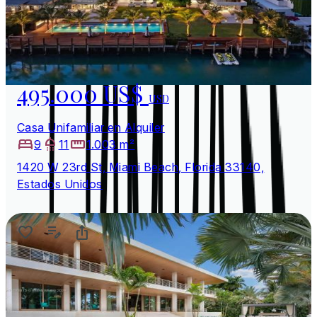
495.000 US$
USD
Casa Unifamiliar en Alquiler
9
11
1.003 m²
1420 W 23rd St, Miami Beach, Florida 33140,
Estados Unidos