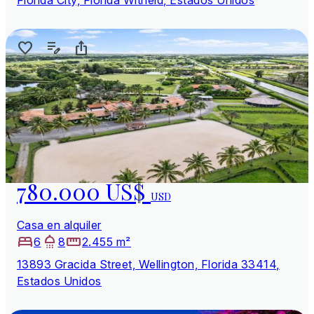
780.000 US$
USD
Casa en alquiler
6
8
2.455 m²
13893 Gracida Street, Wellington, Florida 33414,
Estados Unidos