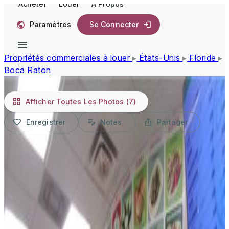
Acheter
Louer
À Propos
Paramètres
Se Connecter
Propriétés commerciales à louer
▸
États-Unis
▸
Floride
▸
Boca Raton
1/7
Afficher Toutes Les Photos
(7)
Enregistrer
Notes
Partager
650 000 $ US
USD
Propriétés commerciales à
louer, 7158 N Beracasa way,
Boca Raton, Floride 33433,