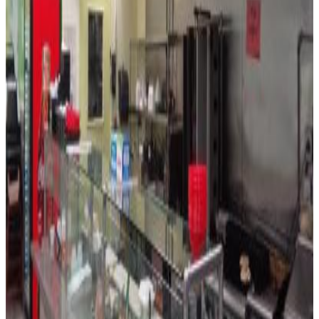
Construction
Année de construction:
2017
Construction:
Construction Stuc Et Blocs De Béton
Chauffage et climatisation
Système de chauffage:
Central Électrique
Description
Great opportunity to parches a great restaurant a
money maker well establish and repeat customary
generating great income in the best location in boca
Emplacement
7158 N Beracasa way, Boca Raton, Floride 33433,