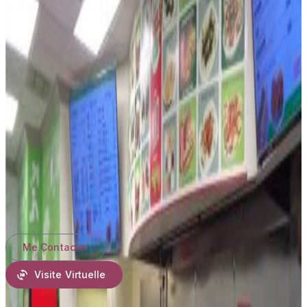
États-Unis
#MLS
F10372291
Annonce par G & E Realty Group, Inc
La propriété suivante,Propriété commerciale, située à
7158 N Beracasa way, Boca Raton, Floride 33433,
États-Unis est présentement à louée.
7158 N Beracasa
way, Boca Raton, Floride 33433, États-Unis affiche un
prix de650 000 $ US.
Date mise à jour
: 8 juill. 2025
Shelia Gasson
Compass Florida, LLC
Me Contacter
Visite Virtuelle
Caractéristiques de la propriété