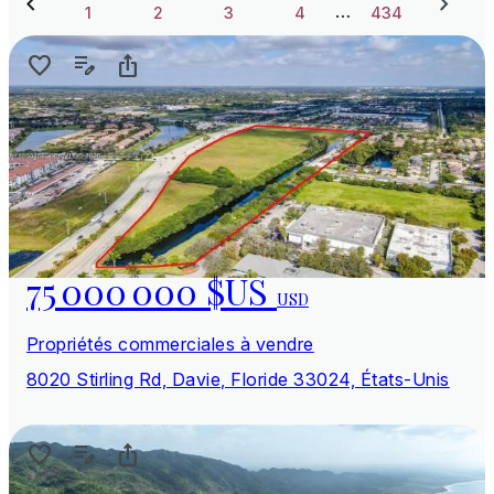
…
1
2
3
4
434
75 000 000 $US
USD
Propriétés commerciales à vendre
8020 Stirling Rd, Davie, Floride 33024, États-Unis