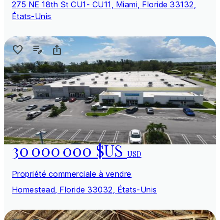
275 NE 18th St CU1- CU11, Miami, Floride 33132,
États-Unis
30 000 000 $US
USD
Propriété commerciale à vendre
Homestead, Floride 33032, États-Unis