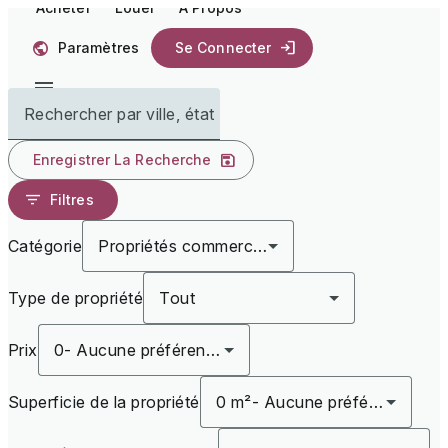
Acheter
Louer
À Propos
Paramètres
Se Connecter
Rechercher par ville, état
Enregistrer La Recherche
Filtres
Catégorie
Propriétés commerciales à vendre
Type de propriété
Tout
Prix
0
-
Aucune préférence
Superficie de la propriété
0 m²
-
Aucune préférence