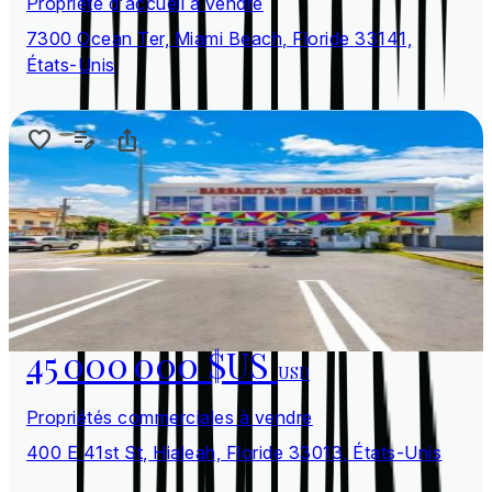
Propriété d'accueil à vendre
7300 Ocean Ter, Miami Beach, Floride 33141,
États-Unis
45 000 000 $US
USD
Propriétés commerciales à vendre
400 E 41st St, Hialeah, Floride 33013, États-Unis