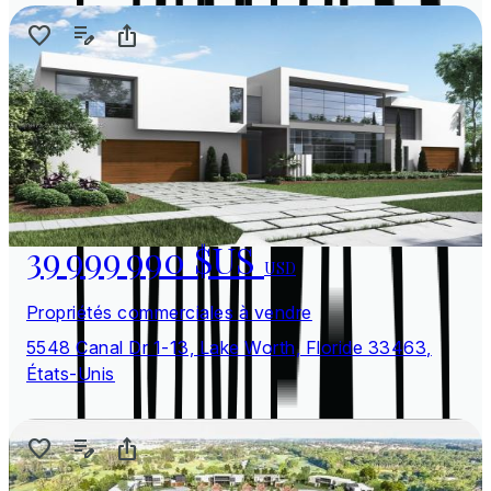
39 999 990 $US
USD
Propriétés commerciales à vendre
5548 Canal Dr 1-13, Lake Worth, Floride 33463,
États-Unis