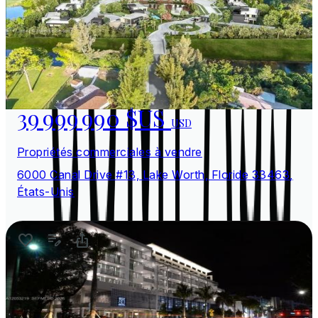
39 999 990 $US
USD
Propriétés commerciales à vendre
6000 Canal Drive #13, Lake Worth, Floride 33463,
États-Unis