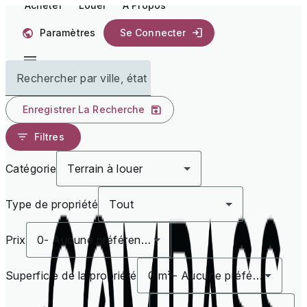
Acheter
Louer
À Propos
Paramètres
Se Connecter
Rechercher par ville, état
Enregistrer La Recherche
Filtres
Catégorie
Terrain à louer
Type de propriété
Tout
Prix
0
-
Aucune préférence
Superficie de la propriété
0 m²
-
Aucune préférence