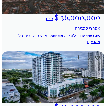
USD
מסחרי למכירה
Florida City, פלורידה Witheld, ארצות הברית של
אמריקה