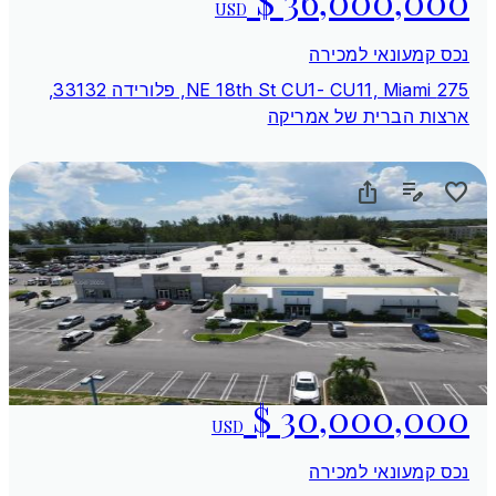
USD
נכס קמעונאי למכירה
275 NE 18th St CU1- CU11, Miami, פלורידה 33132,
ארצות הברית של אמריקה
USD
נכס קמעונאי למכירה