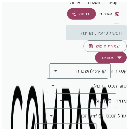
קנייה
השכרה
אודות
הגדרות
כניסה
חפש לפי עיר, מדינה
שמירת חיפוש
מסננים
קטגוריה
קרקע להשכרה
סוג הנכס
הכול
מחיר
0
-
הכול
גודל הנכס
0 m²
-
הכול