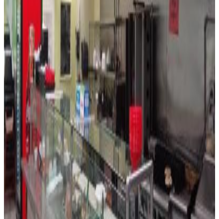
תיאור המגרש
שנת הבנייה:
2017
תיאור המגרש:
בניית CBS
חימום וקירור
מערכת חימום:
הסקה מרכזית - חשמל
תיאור
Great opportunity to parches a great restaurant a
money maker well establish and repeat customary
generating great income in the best location in boca
מיקום
7158 N Beracasa way, Boca Raton, פלורידה 33433,
ארצות הברית של אמריקה