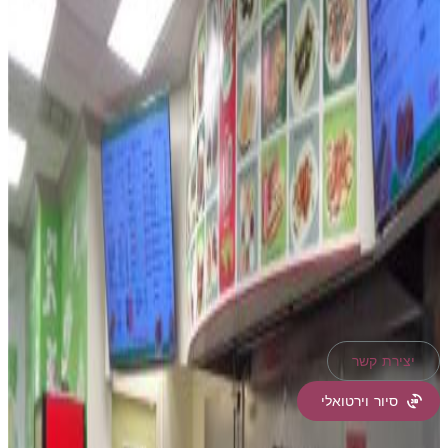
אמריקה
מספר MLS
F10372291
מופיע על ידי G & E Realty Group, Inc
הכנס נכס מסחרי הממוקם בכתובת 7158 N Beracasa way,
Boca Raton, פלורידה 33433, ארצות הברית של אמריקה
מוצע להשכרה.
7158 N Beracasa way, Boca Raton,
פלורידה 33433, ארצות הברית של אמריקה מופיע
עבור‏650,000 $.
עודכן בתאריך
: 8 ביולי 2025
Shelia Gasson
Compass Florida, LLC
יצירת קשר
סיור וירטואלי
תכונות הנכס