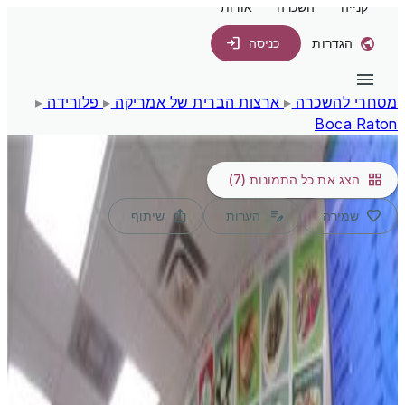
קנייה
השכרה
אודות
הגדרות
כניסה
מסחרי להשכרה
▸
ארצות הברית של אמריקה
▸
פלורידה
▸
Boca Raton
1/7
הצג את כל התמונות
(7)
שמירה
הערות
שיתוף
USD
מסחרי להשכרה, 7158 N
Beracasa way, Boca Raton,
פלורידה 33433, ארצות הברית של