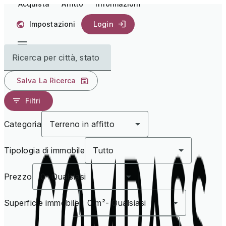
Acquista
Affitto
Informazioni
Impostazioni
Login
Ricerca per città, stato
Salva La Ricerca
Filtri
Categoria
Terreno in affitto
Tipologia di immobile
Tutto
Prezzo
0
-
Qualsiasi
Superficie immobile
0 m²
-
Qualsiasi