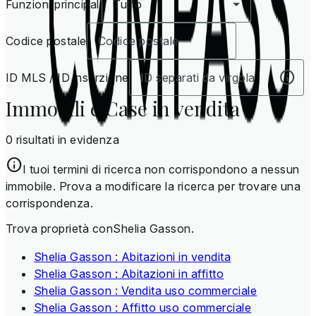
Funzioni principali
Tutto
Codice postale
ID MLS / ID inserzione
Immobili e Case in vendita
0 risultati in evidenza
I tuoi termini di ricerca non corrispondono a nessun
immobile. Prova a modificare la ricerca per trovare una
corrispondenza.
Trova proprietà conShelia Gasson.
Shelia Gasson : Abitazioni in vendita
Shelia Gasson : Abitazioni in affitto
Shelia Gasson : Vendita uso commerciale
Shelia Gasson : Affitto uso commerciale