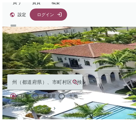
買う
賃貸
概要
設定
ログイン
自分探しはマイ
買う
州（都道府県）、市町村区で検索
住宅
事業用
土地
フィルターを増やす