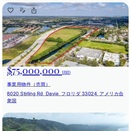
$75,000,000
USD
事業用物件（売買）
8020 Stirling Rd, Davie, フロリダ 33024, アメリカ合
衆国