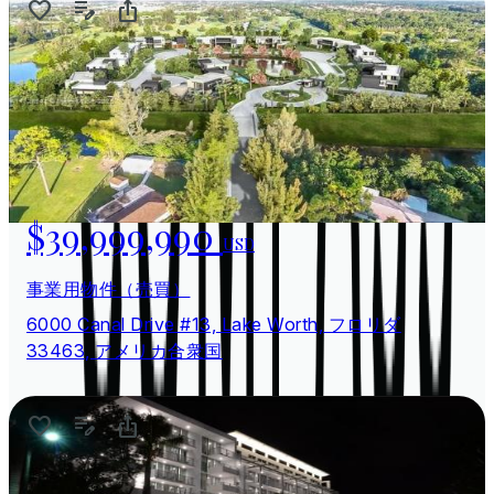
$39,999,990
USD
事業用物件（売買）
6000 Canal Drive #13, Lake Worth, フロリダ
33463, アメリカ合衆国