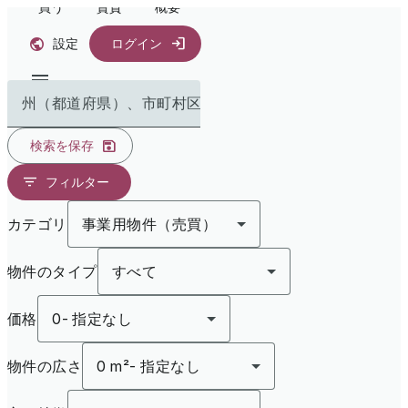
買う
賃貸
概要
設定
ログイン
州（都道府県）、市町村区で検索
検索を保存
フィルター
カテゴリ
事業用物件（売買）
物件のタイプ
すべて
価格
0
-
指定なし
物件の広さ
0 m²
-
指定なし