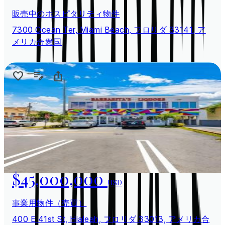
販売中のホスピタリティ物件
7300 Ocean Ter, Miami Beach, フロリダ 33141, ア
メリカ合衆国
$45,000,000
USD
事業用物件（売買）
400 E 41st St, Hialeah, フロリダ 33013, アメリカ合