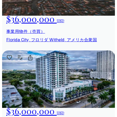
$36,000,000
USD
事業用物件（売買）
Florida City, フロリダ Witheld, アメリカ合衆国
$36,000,000
USD