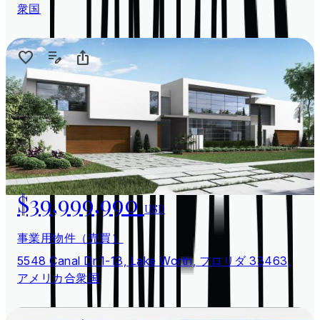
衆国
$39,999,990
USD
事業用物件（売買）
5548 Canal Dr 1-13, Lake Worth, フロリダ 33463,
アメリカ合衆国