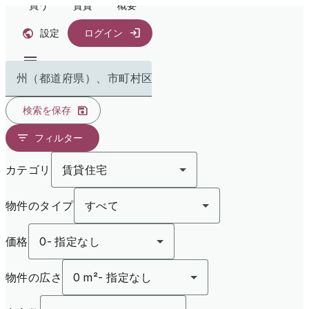
買う
賃貸
概要
設定
ログイン
州（都道府県）、市町村区で検索
検索を保存
フィルター
カテゴリ
賃貸住宅
物件のタイプ
すべて
価格
0
-
指定なし
物件の広さ
0 m²
-
指定なし