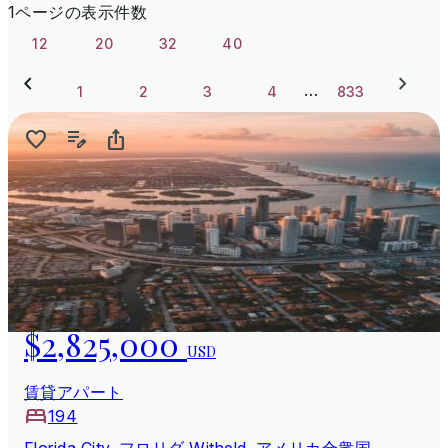
1ページの表示件数
12
20
32
40
…
1
2
3
4
833
$2,825,000
USD
賃貸アパート
194
Florida City, フロリダ Witheld, アメリカ合衆国