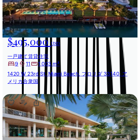
$495,000
USD
一戸建て賃貸住宅
9
11
1,003 m²
1420 W 23rd St, Miami Beach, フロリダ 33140, ア
メリカ合衆国