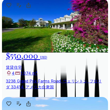
$550,000
USD
賃貸住宅
4
1,074 m²
3238 Grand Prix Farms Road, ウェリントン, フロリ
ダ 33414, アメリカ合衆国