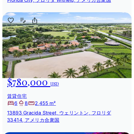
$780,000
USD
賃貸住宅
6
8
2,455 m²
13893 Gracida Street, ウェリントン, フロリダ
33414, アメリカ合衆国