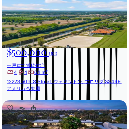
$500,000
USD
一戸建て賃貸住宅
4
4
64 m²
12223 50th S Street, ウェリントン, フロリダ 33449,
アメリカ合衆国