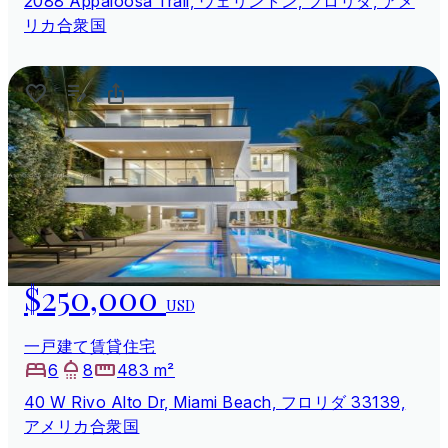
2088 Appaloosa Trail, ウェリントン, フロリダ, アメ
リカ合衆国
$250,000
USD
一戸建て賃貸住宅
6
8
483 m²
40 W Rivo Alto Dr, Miami Beach, フロリダ 33139,
アメリカ合衆国