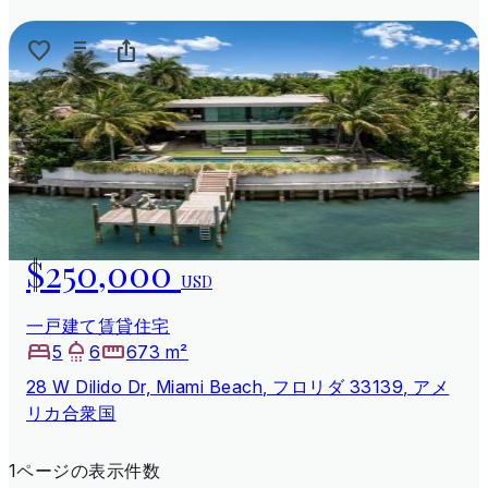
$250,000
USD
一戸建て賃貸住宅
5
6
673 m²
28 W Dilido Dr, Miami Beach, フロリダ 33139, アメ
リカ合衆国
1ページの表示件数