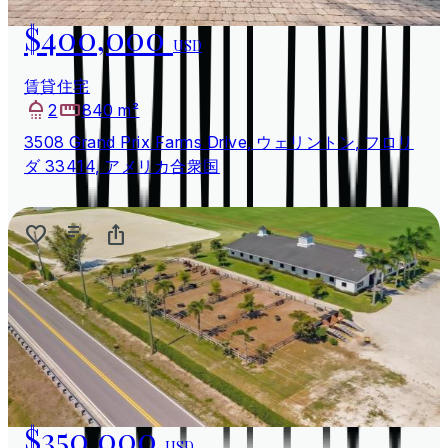
$400,000
USD
賃貸住宅
2
840 m²
3508 Grand Prix Farms Drive, ウェリントン, フロリ
ダ 33414, アメリカ合衆国
$350,000
USD