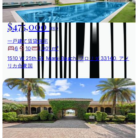
$475,000
USD
一戸建て賃貸住宅
6
10
1,001 m²
1510 W 25th St, Miami Beach, フロリダ 33140, アメ
リカ合衆国