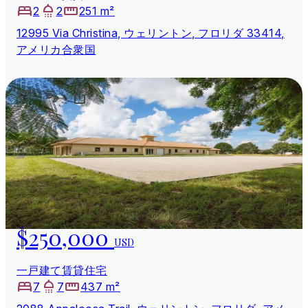
2
2
251 m²
12995 Via Christina, ウェリントン, フロリダ 33414,
アメリカ合衆国
$250,000
USD
一戸建て賃貸住宅
7
7
437 m²