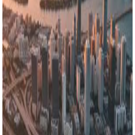
寝室数
寝室数:
194
保養地・娯楽地
保養地・娯楽地:
プール
コミュニティ
特徴:
ペット可
説明
We are pleased to present an opportunity to acquire a
stabilized South Florida residential portfolio combined
with fully entitled development land, offered through the
acquisition of the existing ownership entity. The
platform provides immediate in-place cash flow with
embedded long-term upside through controlled