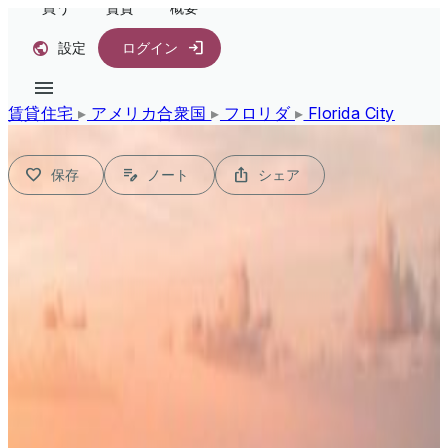
買う
賃貸
概要
設定
ログイン
賃貸住宅
▸
アメリカ合衆国
▸
フロリダ
▸
Florida City
1/1
保存
ノート
シェア
$2,825,000
USD
賃貸アパート, Florida City, フ
ロリダ Witheld, アメリカ合衆
国
MLS登録番号
A11929085
194