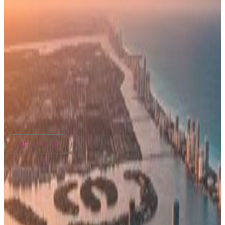
Keller Williams Capital Realtyによるリスティング
Florida City, フロリダ Witheld, アメリカ合衆国の賃貸の
アパート は現在賃貸物件としてリスティングされていま
す。
Florida City, フロリダ Witheld, アメリカ合衆国は
$2,825,000 で売り出されています。
この物件には次の特
徴があります：194 ベッドルーム, 0バスルーム。
更新日
: 2026/01/05
Shelia Gasson
Compass Florida, LLC
お問い合わせ
物件の特徴
物件
住居のタイプ:
家具付