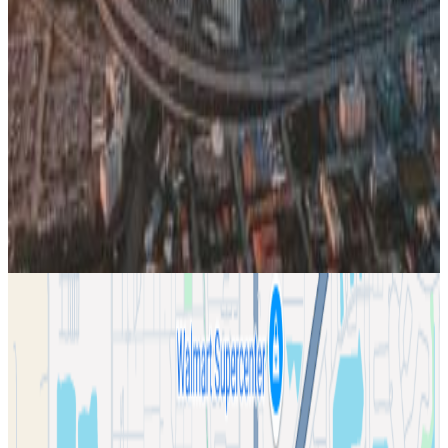
residential development.
• 96 Stabilized Residential Units – Miami-Dade County
- 52 Condominiums
- 44 Single-Family Homes
• 2 Stabilized Residential Homes – Lee County
• 82 Fully Entitled Residential Lots – Lee County
場所
Florida City, フロリダ Witheld, アメリカ合衆国