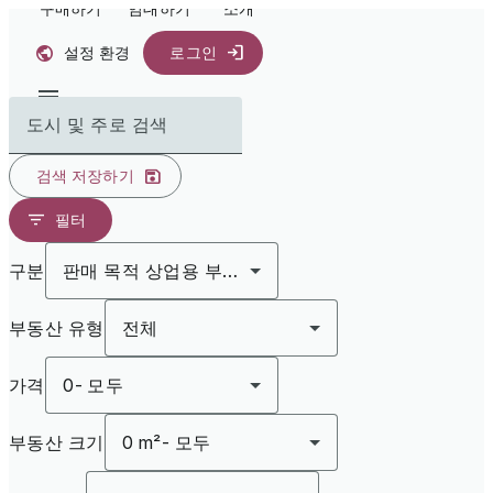
구매하기
임대하기
소개
설정 환경
로그인
도시 및 주로 검색
검색 저장하기
필터
구분
판매 목적 상업용 부동산
부동산 유형
전체
가격
0
-
모두
부동산 크기
0 m²
-
모두