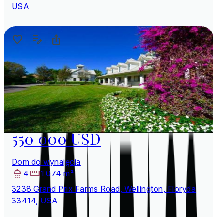
USA
550 000 USD
Dom do wynajęcia
4
1 074 m²
3238 Grand Prix Farms Road, Wellington, Floryda
33414, USA