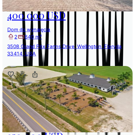
400 000 USD
Dom do wynajęcia
2
840 m²
3508 Grand Prix Farms Drive, Wellington, Floryda
33414, USA