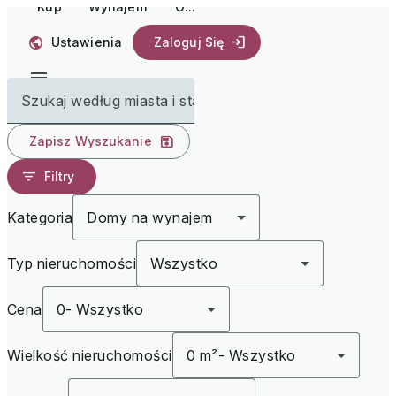
Kup
Wynajem
O...
Ustawienia
Zaloguj Się
Szukaj według miasta i stanu
Zapisz Wyszukanie
Filtry
Kategoria
Domy na wynajem
Typ nieruchomości
Wszystko
Cena
0
-
Wszystko
Wielkość nieruchomości
0 m²
-
Wszystko