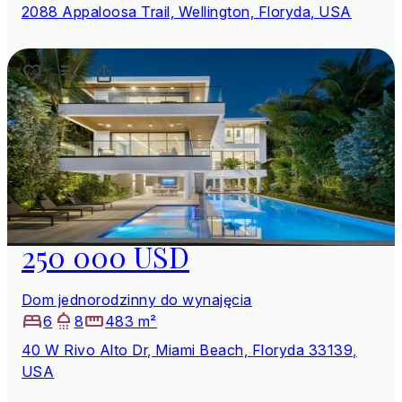
2088 Appaloosa Trail, Wellington, Floryda, USA
250 000 USD
Dom jednorodzinny do wynajęcia
6
8
483 m²
40 W Rivo Alto Dr, Miami Beach, Floryda 33139,
USA