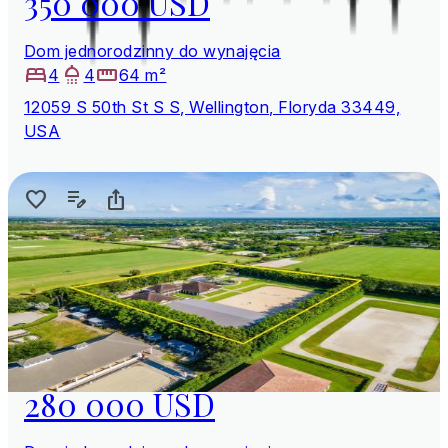
350 000 USD
Dom jednorodzinny do wynajęcia
4
4
64 m²
12059 S 50th St S S, Wellington, Floryda 33449,
USA
280 000 USD