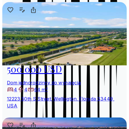
500 000 USD
Dom jednorodzinny do wynajęcia
4
4
64 m²
12223 50th S Street, Wellington, Floryda 33449,
USA