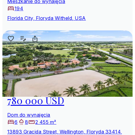
Mieszkanie do wynajęcia
194
Florida City, Floryda Witheld, USA
780 000 USD
Dom do wynajęcia
6
8
2 455 m²
13893 Gracida Street, Wellington, Floryda 33414,