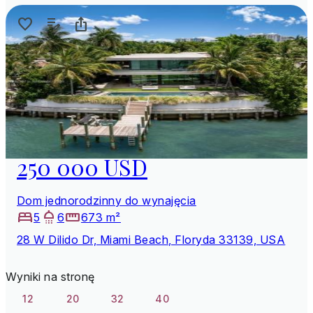
250 000 USD
Dom jednorodzinny do wynajęcia
5
6
673 m²
28 W Dilido Dr, Miami Beach, Floryda 33139, USA
Wyniki na stronę
12
20
32
40