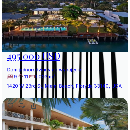
495 000 USD
Dom jednorodzinny do wynajęcia
9
11
1 003 m²
1420 W 23rd St, Miami Beach, Floryda 33140, USA