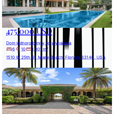
475 000 USD
Dom jednorodzinny do wynajęcia
6
10
1 001 m²
1510 W 25th St, Miami Beach, Floryda 33140, USA