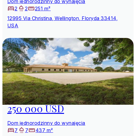
Dom jednorodzinny do wynajęcia
2
2
251 m²
12995 Via Christina, Wellington, Floryda 33414,
USA
250 000 USD
Dom jednorodzinny do wynajęcia
7
7
437 m²