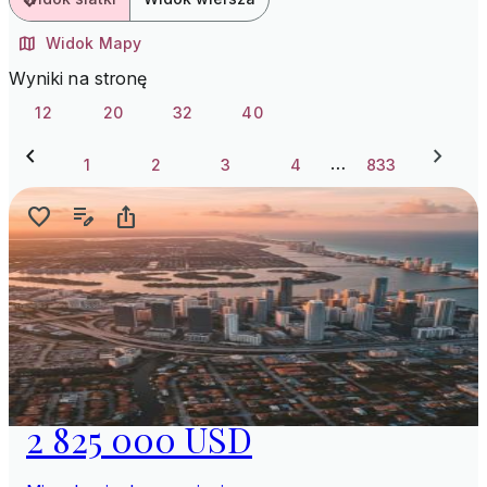
Widok Mapy
Wyniki na stronę
12
20
32
40
…
1
2
3
4
833
2 825 000 USD