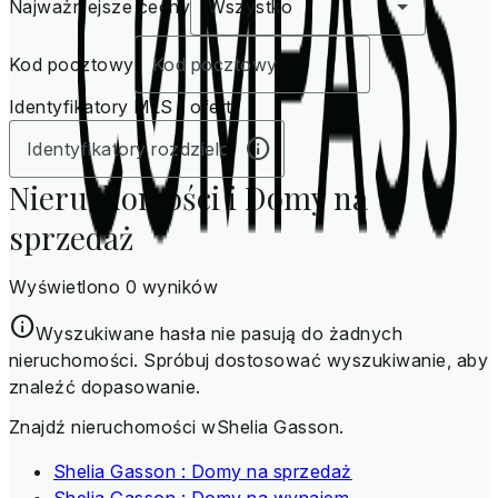
Najważniejsze cechy
Wszystko
Kod pocztowy
Identyfikatory MLS / ofert
Nieruchomości i Domy na
sprzedaż
Wyświetlono 0 wyników
Wyszukiwane hasła nie pasują do żadnych
nieruchomości. Spróbuj dostosować wyszukiwanie, aby
znaleźć dopasowanie.
Znajdź nieruchomości wShelia Gasson.
Shelia Gasson : Domy na sprzedaż