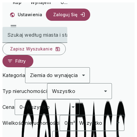
Kup
Wynajem
O...
Ustawienia
Zaloguj Się
Szukaj według miasta i stanu
Zapisz Wyszukanie
Filtry
Kategoria
Ziemia do wynajęcia
Typ nieruchomości
Wszystko
Cena
0
-
Wszystko
Wielkość nieruchomości
0 m²
-
Wszystko