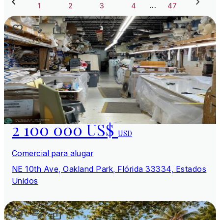
…
1
2
3
4
47
2 100 000 US$
USD
Comercial para alugar
NE 10th Ave, Oakland Park, Flórida 33334, Estados
Unidos