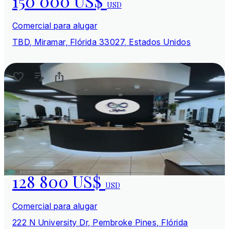
150 000 US$
USD
Comercial para alugar
TBD, Miramar, Flórida 33027, Estados Unidos
128 800 US$
USD
Comercial para alugar
222 N University Dr, Pembroke Pines, Flórida