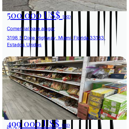
500 000 US$
USD
Comercial para alugar
3198 S Dixie Highway, Miami, Flórida 33133,
Estados Unidos
499 000 US$
USD