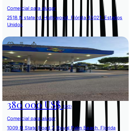
Comercial para alugar
2518 N state rd, Hollywood, Flórida 33021, Estados
Unidos
380 000 US$
USD
Comercial para alugar
1009 N State Road 7, Royal Palm Beach, Flórida