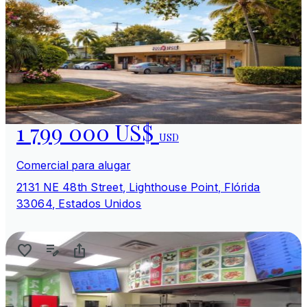
1 799 000 US$
USD
Comercial para alugar
2131 NE 48th Street, Lighthouse Point, Flórida
33064, Estados Unidos