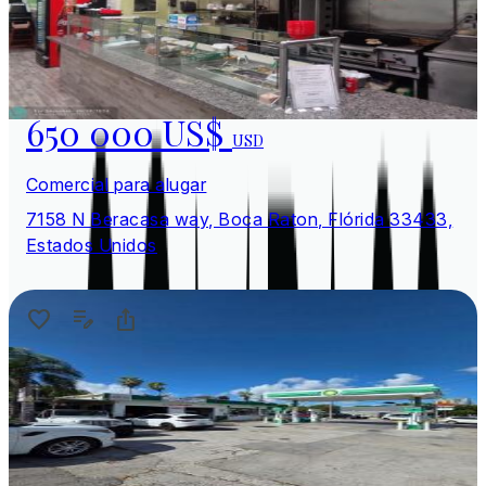
650 000 US$
USD
Comercial para alugar
7158 N Beracasa way, Boca Raton, Flórida 33433,
Estados Unidos