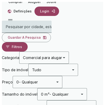
Comprar
Aluguer
Sobre
Definições
Login
Pesquisar por cidade, estado ou país
Guardar A Pesquisa
Filtros
Categoria
Comercial para alugar
Tipo de imóvel
Tudo
Preço
0
-
Qualquer
Tamanho do imóvel
0 m²
-
Qualquer