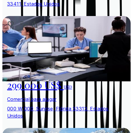
33411, Estados Unidos
299 000 US$
USD
Comercial para alugar
000 W 000, Sunrise, Flórida 33313, Estados
Unidos