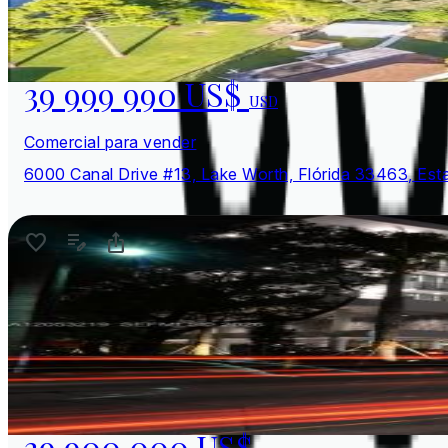
39 999 990 US$
USD
Comercial para vender
6000 Canal Drive #13, Lake Worth, Flórida 33463, Es
39 900 000 US$