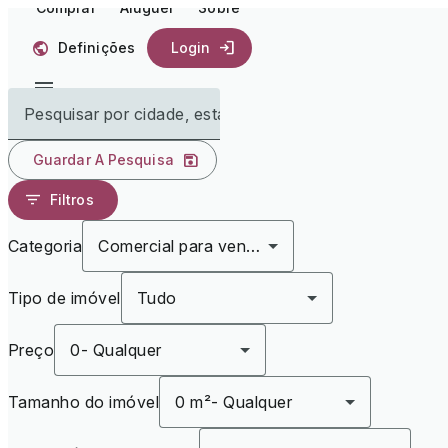
Comprar
Aluguer
Sobre
Definições
Login
Pesquisar por cidade, estado ou país
Guardar A Pesquisa
Filtros
Categoria
Comercial para vender
Tipo de imóvel
Tudo
Preço
0
-
Qualquer
Tamanho do imóvel
0 m²
-
Qualquer