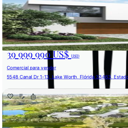
39 999 990 US$
USD
Comercial para vender
5548 Canal Dr 1-13, Lake Worth, Flórida 33463, Estad