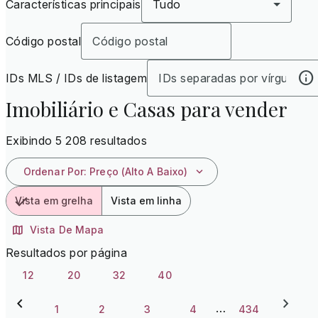
Características principais
Tudo
Código postal
IDs MLS / IDs de listagem
Imobiliário e Casas para vender
Exibindo 5 208 resultados
Ordenar Por
:
Preço (alto A Baixo)
Vista em grelha
Vista em linha
Vista De Mapa
Resultados por página
12
20
32
40
…
1
2
3
4
434