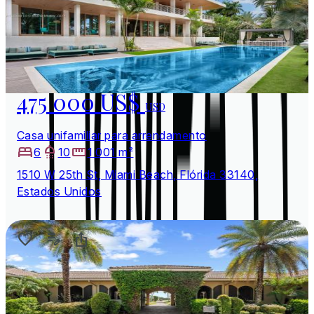
475 000 US$
USD
Casa unifamiliar para arrendamento
6
10
1 001 m²
1510 W 25th St, Miami Beach, Flórida 33140,
Estados Unidos