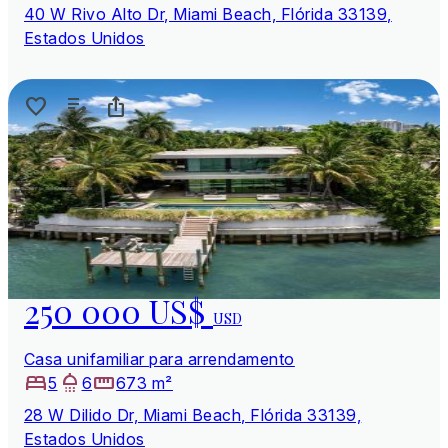
40 W Rivo Alto Dr, Miami Beach, Flórida 33139,
Estados Unidos
250 000 US$
USD
Casa unifamiliar para arrendamento
5
6
673 m²
28 W Dilido Dr, Miami Beach, Flórida 33139,
Estados Unidos