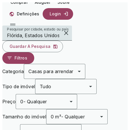
Comprar
Aluguer
Sobre
Definições
Login
Pesquisar por cidade, estado ou país
Guardar A Pesquisa
Filtros
Categoria
Casas para arrendar
Tipo de imóvel
Tudo
Preço
0
-
Qualquer
Tamanho do imóvel
0 m²
-
Qualquer