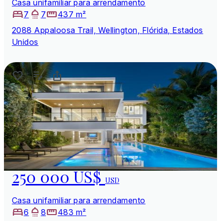
Casa unifamiliar para arrendamento
7
7
437 m²
2088 Appaloosa Trail, Wellington, Flórida, Estados
Unidos
250 000 US$
USD
Casa unifamiliar para arrendamento
6
8
483 m²