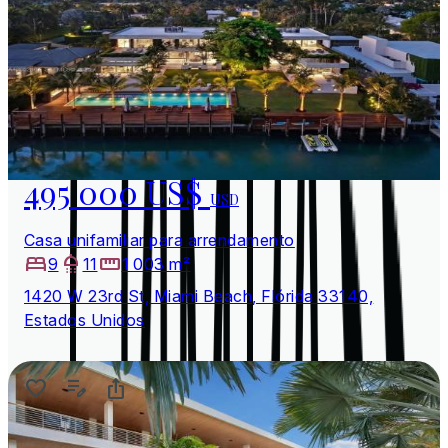
495 000 US$
USD
Casa unifamiliar para arrendamento
9
11
1 003 m²
1420 W 23rd St, Miami Beach, Flórida 33140,
Estados Unidos