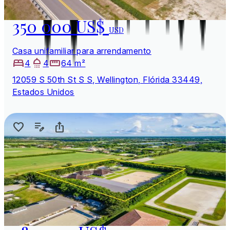
350 000 US$
USD
Casa unifamiliar para arrendamento
4
4
64 m²
12059 S 50th St S S, Wellington, Flórida 33449,
Estados Unidos