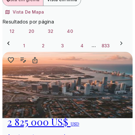
Vista De Mapa
Resultados por página
12
20
32
40
…
1
2
3
4
833
2 825 000 US$
USD