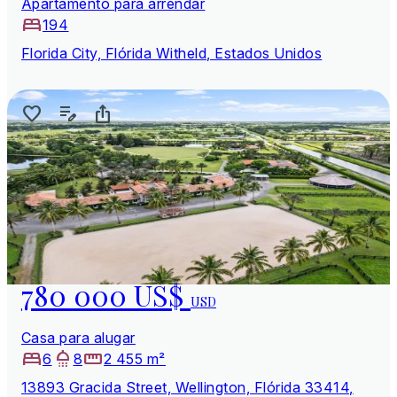
Apartamento para arrendar
194
Florida City, Flórida Witheld, Estados Unidos
780 000 US$
USD
Casa para alugar
6
8
2 455 m²
13893 Gracida Street, Wellington, Flórida 33414,