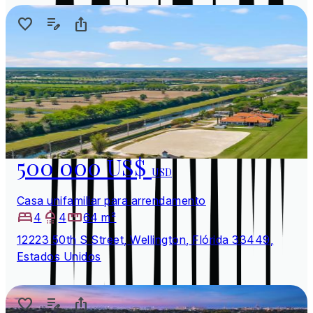
500 000 US$
USD
Casa unifamiliar para arrendamento
4
4
64 m²
12223 50th S Street, Wellington, Flórida 33449,
Estados Unidos