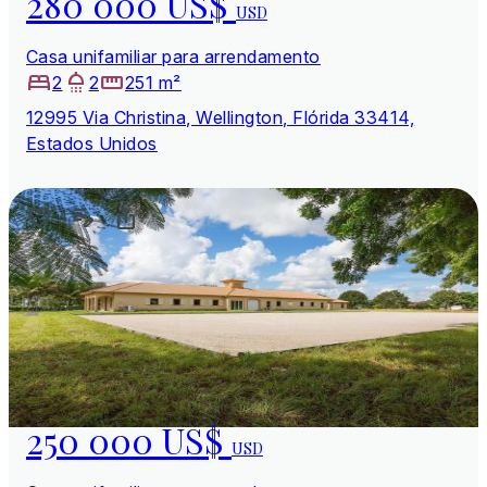
280 000 US$
USD
Casa unifamiliar para arrendamento
2
2
251 m²
12995 Via Christina, Wellington, Flórida 33414,
Estados Unidos
250 000 US$
USD