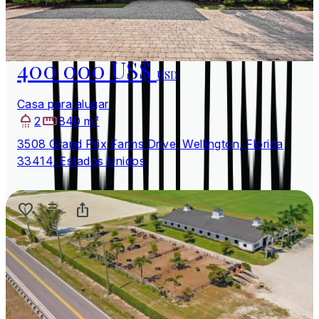
400 000 US$
USD
Casa para alugar
2
840 m²
3508 Grand Prix Farms Drive, Wellington, Flórida
33414, Estados Unidos