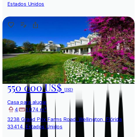
Estados Unidos
550 000 US$
USD
Casa para alugar
4
1 074 m²
3238 Grand Prix Farms Road, Wellington, Flórida
33414, Estados Unidos