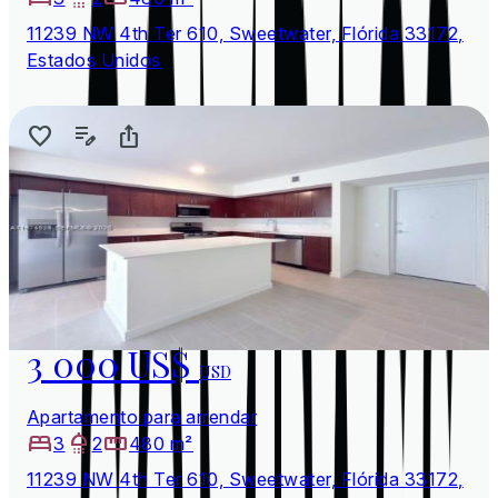
11239 NW 4th Ter 610, Sweetwater, Flórida 33172,
Estados Unidos
3 000 US$
USD
Apartamento para arrendar
3
2
480 m²
11239 NW 4th Ter 610, Sweetwater, Flórida 33172,