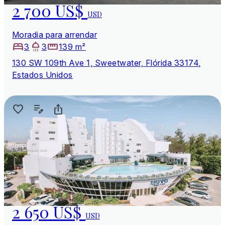
2 700 US$
USD
Moradia para arrendar
3
3
139 m²
130 SW 109th Ave 1, Sweetwater, Flórida 33174,
Estados Unidos
2 650 US$
USD