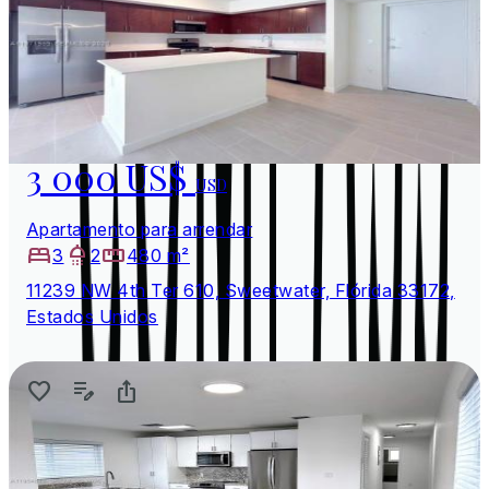
3 000 US$
USD
Apartamento para arrendar
3
2
480 m²
11239 NW 4th Ter 610, Sweetwater, Flórida 33172,
Estados Unidos