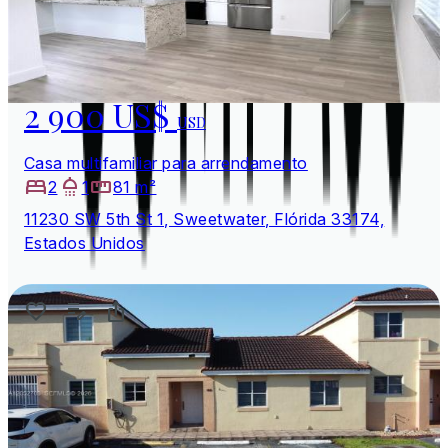
2 900 US$
USD
Casa multifamiliar para arrendamento
2
1
81 m²
11230 SW 5th St 1, Sweetwater, Flórida 33174,
Estados Unidos