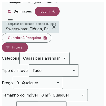
Comprar
Aluguer
Sobre
Definições
Login
Pesquisar por cidade, estado ou país
Guardar A Pesquisa
Filtros
Categoria
Casas para arrendar
Tipo de imóvel
Tudo
Preço
0
-
Qualquer
Tamanho do imóvel
0 m²
-
Qualquer