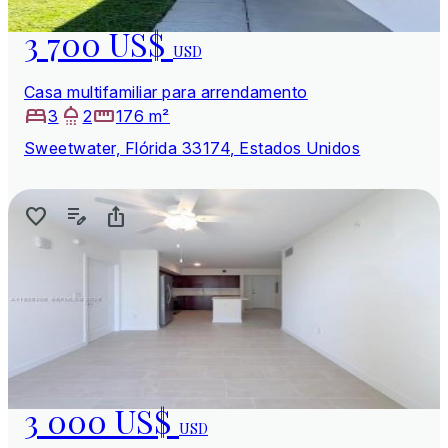
3 700 US$
USD
Casa multifamiliar para arrendamento
3
2
176 m²
Sweetwater, Flórida 33174, Estados Unidos
3 000 US$
USD