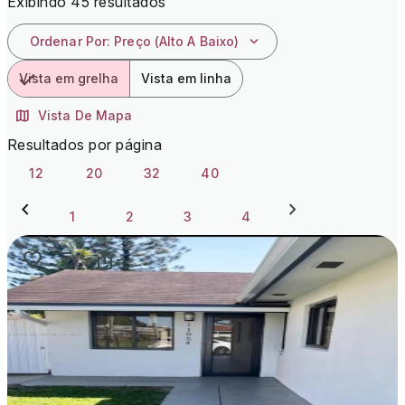
Exibindo 45 resultados
Ordenar Por
:
Preço (alto A Baixo)
Vista em grelha
Vista em linha
Vista De Mapa
Resultados por página
12
20
32
40
1
2
3
4