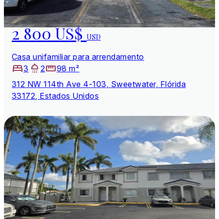
2 800 US$
USD
Casa unifamiliar para arrendamento
3
2
98 m²
312 NW 114th Ave 4-103, Sweetwater, Flórida
33172, Estados Unidos