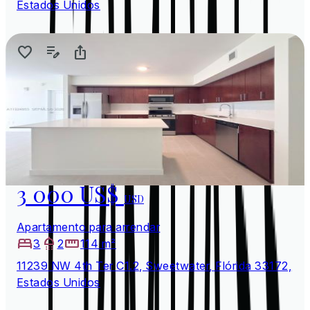
Estados Unidos
3 000 US$
USD
Apartamento para arrendar
3
2
114 m²
11239 NW 4th Ter C1.2, Sweetwater, Flórida 33172,
Estados Unidos