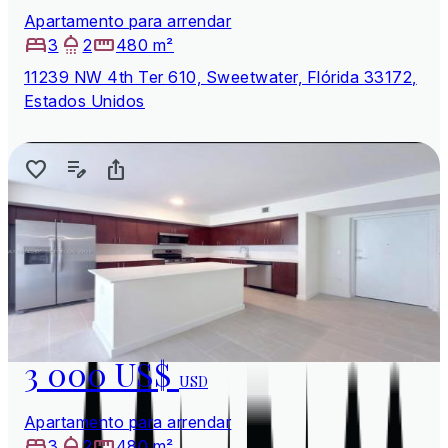
Apartamento para arrendar
3
2
480 m²
11239 NW 4th Ter 610, Sweetwater, Flórida 33172,
Estados Unidos
3 000 US$
USD
Apartamento para arrendar
3
2
480 m²