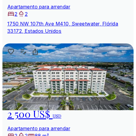
Apartamento para arrendar
2
2
1750 NW 107th Ave M410, Sweetwater, Flórida
33172, Estados Unidos
2 500 US$
USD
Apartamento para arrendar
2
2
88 m²