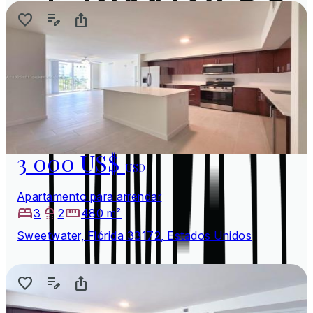
3 000 US$
USD
Apartamento para arrendar
3
2
480 m²
Sweetwater, Flórida 33172, Estados Unidos