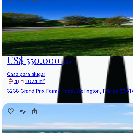
US$ 550.000
USD
Casa para alugar
4
1.074 m²
3238 Grand Prix Farms Road, Wellington, Flórida 3341