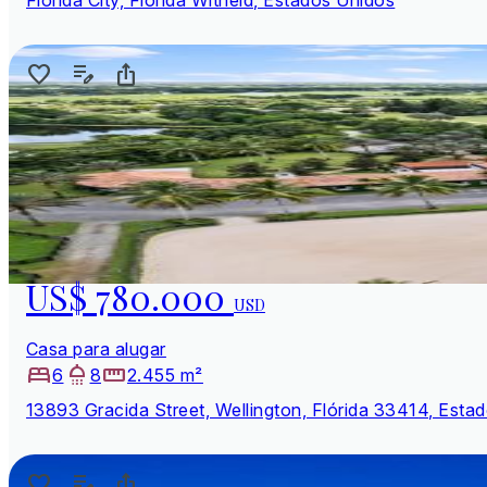
US$ 780.000
USD
Casa para alugar
6
8
2.455 m²
13893 Gracida Street, Wellington, Flórida 33414, Esta