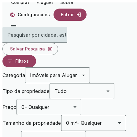
Comprar
Aluguel
Sobre
Configurações
Entrar
Pesquisar por cidade, estado ou país
Salvar Pesquisa
Filtros
Categoria
Imóveis para Alugar
Tipo da propriedade
Tudo
Preço
0
-
Qualquer
Tamanho da propriedade
0 m²
-
Qualquer