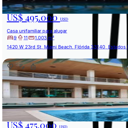
US$ 495.000
USD
Casa unifamiliar para alugar
9
11
1.003 m²
1420 W 23rd St, Miami Beach, Flórida 33140, Estados
US$ 475.000
USD