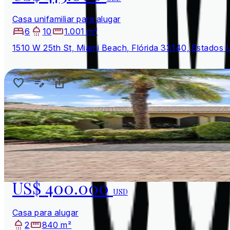
Casa unifamiliar para alugar
6
10
1.001 m²
1510 W 25th St, Miami Beach, Flórida 33140, Estados 
US$ 400.000
USD
Casa para alugar
2
840 m²