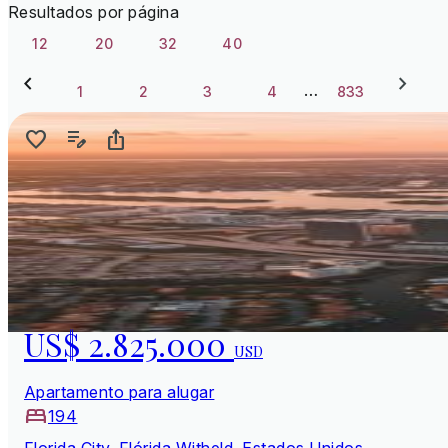
Resultados por página
12
20
32
40
…
1
2
3
4
833
US$ 2.825.000
USD
Apartamento para alugar
194
Florida City, Flórida Witheld, Estados Unidos