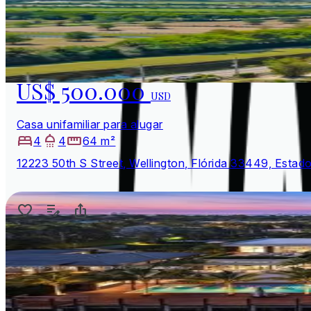
US$ 500.000
USD
Casa unifamiliar para alugar
4
4
64 m²
12223 50th S Street, Wellington, Flórida 33449, Estad