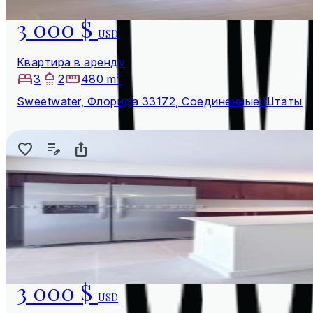
3 000 $
USD
Квартира в аренду
3
2
480 m²
Sweetwater, Флорида 33172, Соединенные Штаты
3 000 $
USD