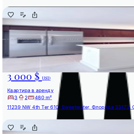
3 000 $
USD
Квартира в аренду
3
2
480 m²
11239 NW 4th Ter 610, Sweetwater, Флорида 33172