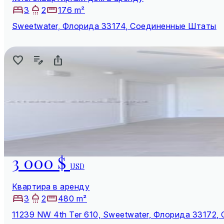
3
2
176 m²
Sweetwater, Флорида 33174, Соединенные Штаты
3 000 $
USD
Квартира в аренду
3
2
480 m²
11239 NW 4th Ter 610, Sweetwater, Флорида 33172