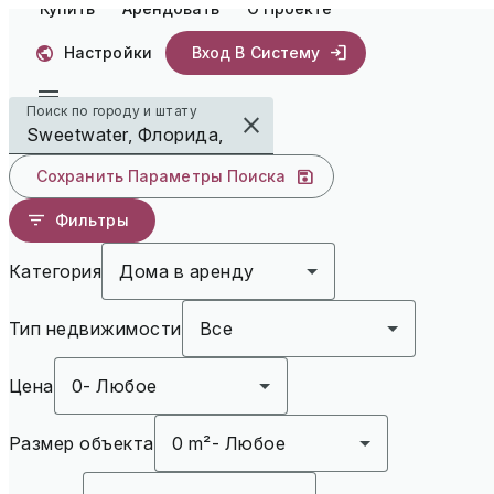
Купить
Арендовать
О Проекте
Настройки
Вход В Систему
Поиск по городу и штату
Сохранить Параметры Поиска
Фильтры
Категория
Дома в аренду
Тип недвижимости
Все
Цена
0
-
Любое
Размер объекта
0 m²
-
Любое