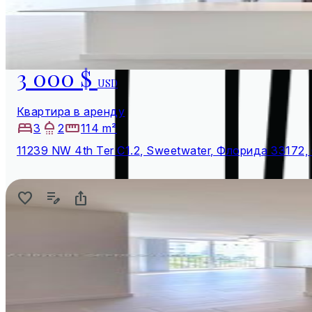
3 000 $
USD
Квартира в аренду
3
2
114 m²
11239 NW 4th Ter C1.2, Sweetwater, Флорида 3317