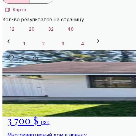
Карта
Кол-во результатов на страницу
12
20
32
40
1
2
3
4
3 700 $
USD
Многоквартирный дом в аренду