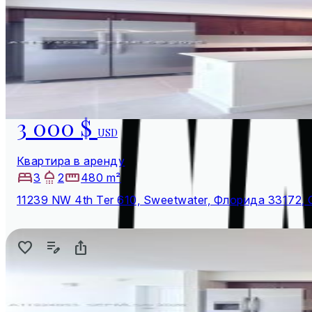
3 000 $
USD
Квартира в аренду
3
2
480 m²
11239 NW 4th Ter 610, Sweetwater, Флорида 33172