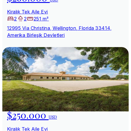
Kiralık Tek Aile Evi
2
2
251 m²
12995 Via Christina, Wellington, Florida 33414,
Amerika Birleşik Devletleri
$250.000
USD
Kiralık Tek Aile Evi