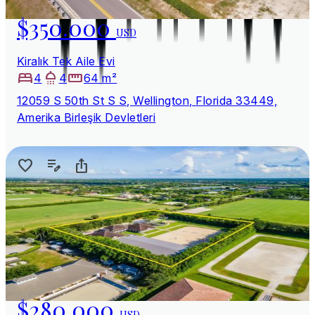
$350.000
USD
Kiralık Tek Aile Evi
4
4
64 m²
12059 S 50th St S S, Wellington, Florida 33449,
Amerika Birleşik Devletleri
$280.000
USD