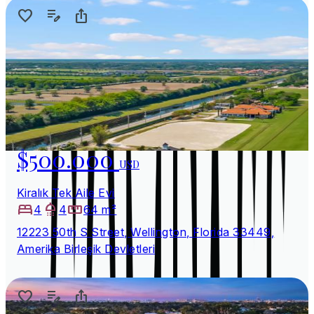
$500.000
USD
Kiralık Tek Aile Evi
4
4
64 m²
12223 50th S Street, Wellington, Florida 33449,
Amerika Birleşik Devletleri