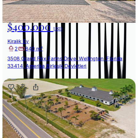
$400.000
USD
Kiralık Ev
2
840 m²
3508 Grand Prix Farms Drive, Wellington, Florida
33414, Amerika Birleşik Devletleri