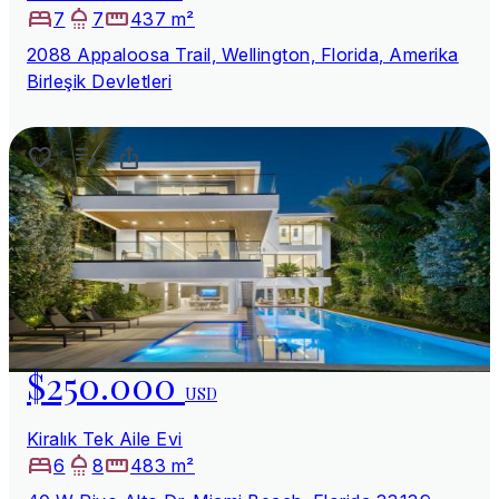
7
7
437 m²
2088 Appaloosa Trail, Wellington, Florida, Amerika
Birleşik Devletleri
$250.000
USD
Kiralık Tek Aile Evi
6
8
483 m²