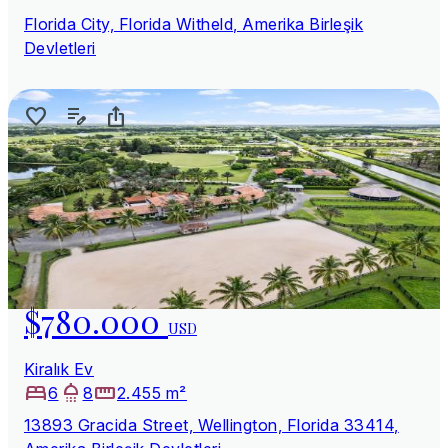
Florida City, Florida Witheld, Amerika Birleşik
Devletleri
$780.000
USD
Kiralık Ev
6
8
2.455 m²
13893 Gracida Street, Wellington, Florida 33414,