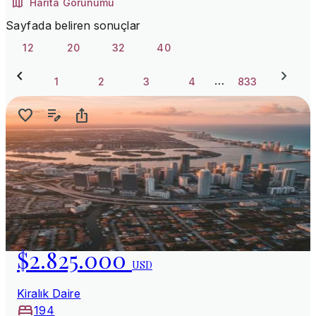
Harita Görünümü
Sayfada beliren sonuçlar
12
20
32
40
…
1
2
3
4
833
$2.825.000
USD
Kiralık Daire
194