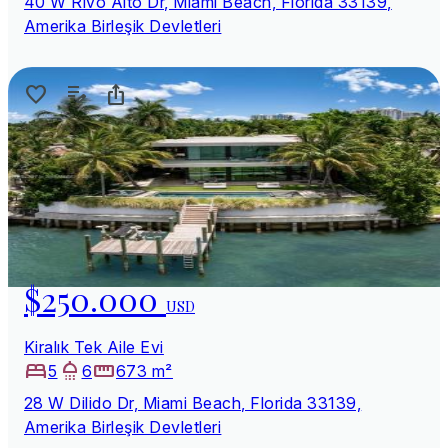
40 W Rivo Alto Dr, Miami Beach, Florida 33139,
Amerika Birleşik Devletleri
$250.000
USD
Kiralık Tek Aile Evi
5
6
673 m²
28 W Dilido Dr, Miami Beach, Florida 33139,
Amerika Birleşik Devletleri