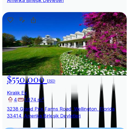
Amerika Birleşik Devletleri
$550.000
USD
Kiralık Ev
4
1.074 m²
3238 Grand Prix Farms Road, Wellington, Florida
33414, Amerika Birleşik Devletleri