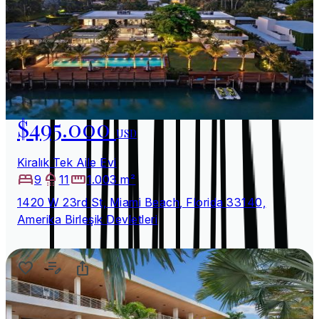
$495.000
USD
Kiralık Tek Aile Evi
9
11
1.003 m²
1420 W 23rd St, Miami Beach, Florida 33140,
Amerika Birleşik Devletleri