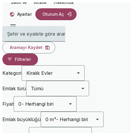
Satın Al
Kiralık
Hakkında
Ayarlar
Oturum Aç
Şehir ve eyalete göre arama yapın
Aramayı Kaydet
Filtreler
Kategori
Kiralık Evler
Emlak türü
Tümü
Fiyat
0
-
Herhangi biri
Emlak büyüklüğü
0 m²
-
Herhangi biri