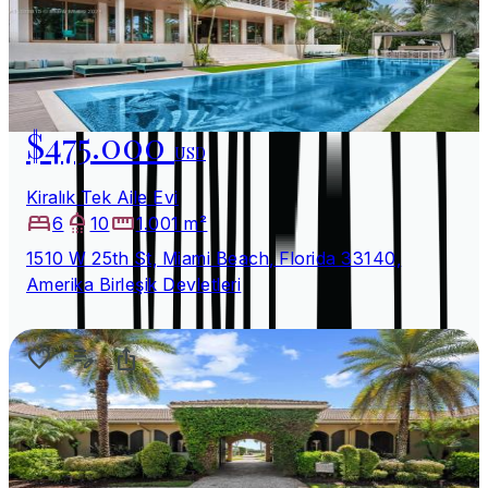
$475.000
USD
Kiralık Tek Aile Evi
6
10
1.001 m²
1510 W 25th St, Miami Beach, Florida 33140,
Amerika Birleşik Devletleri