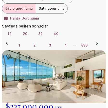
Tablo görünümü
Satır görünümü
Harita Görünümü
Sayfada beliren sonuçlar
12
20
32
40
…
1
2
3
4
833
$237.000.000
USD