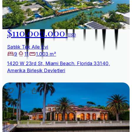
$110.000.000
USD
Satılık Tek Aile Evi
9
11
1.003 m²
1420 W 23rd St, Miami Beach, Florida 33140,
Amerika Birleşik Devletleri