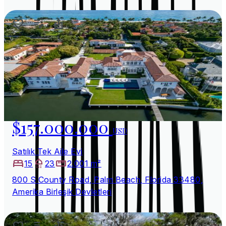
$157.000.000
USD
Satılık Tek Aile Evi
15
23
2.001 m²
800 S County Road, Palm Beach, Florida 33480,
Amerika Birleşik Devletleri