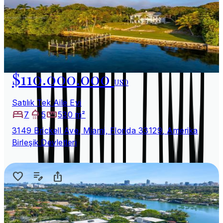
$110.000.000
USD
Satılık Tek Aile Evi
7
5
530 m²
3149 Brickell Ave, Miami, Florida 33129, Amerika
Birleşik Devletleri