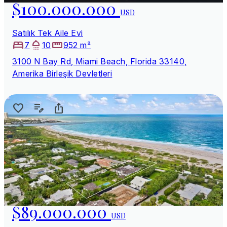
$100.000.000
USD
Satılık Tek Aile Evi
7
10
952 m²
3100 N Bay Rd, Miami Beach, Florida 33140,
Amerika Birleşik Devletleri
$89.000.000
USD