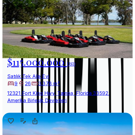
$115.000.000
USD
Satılık Tek Aile Evi
9
26
3.378 m²
12321 Fort King Hwy, Tampa, Florida 33592,
Amerika Birleşik Devletleri