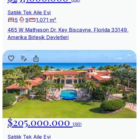
Satılık Tek Aile Evi
5
9
1.071 m²
485 W Matheson Dr, Key Biscayne, Florida 33149,
Amerika Birleşik Devletleri
$205.000.000
USD
Satılık Tek Aile Evi