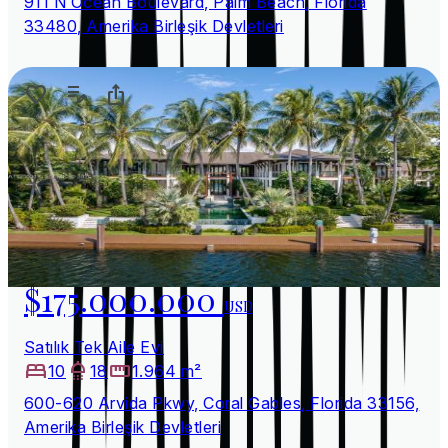
911 N Ocean Boulevard, Palm Beach, Florida
33480, Amerika Birleşik Devletleri
$175.000.000
USD
Satılık Tek Aile Evi
10
18
1.964 m²
600-620 Arvida Pkwy, Coral Gables, Florida 33156,
Amerika Birleşik Devletleri