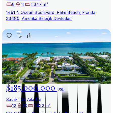
8
11
1.347 m²
1491 N Ocean Boulevard, Palm Beach, Florida
33480, Amerika Birleşik Devletleri
$185.000.000
USD
Satılık Tek Aile Evi
12
20
1.632 m²