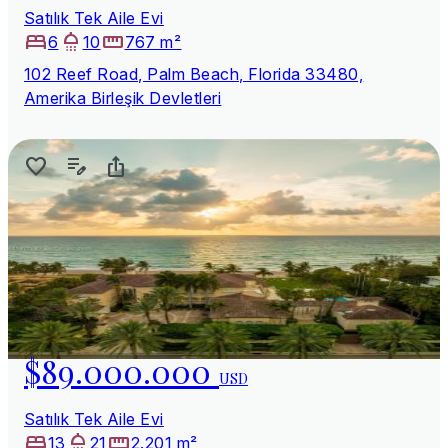
Satılık Tek Aile Evi
6
10
767 m²
102 Reef Road, Palm Beach, Florida 33480,
Amerika Birleşik Devletleri
$89.000.000
USD
Satılık Tek Aile Evi
13
21
2.201 m²