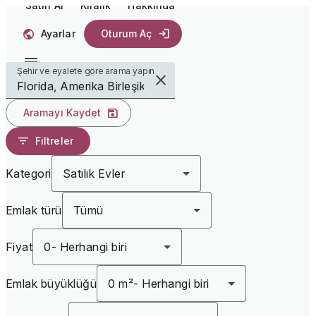
Satın Al
Kiralık
Hakkında
Ayarlar
Oturum Aç
Şehir ve eyalete göre arama yapın
Aramayı Kaydet
Filtreler
Kategori
Satılık Evler
Emlak türü
Tümü
Fiyat
0
-
Herhangi biri
Emlak büyüklüğü
0 m²
-
Herhangi biri