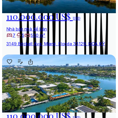
110.000.000 US$
USD
Nhà bán nhà để bán
7
5
530 m²
3149 Brickell Ave, Miami, Florida 33129, HOA KỲ
110.000.000 US$
USD