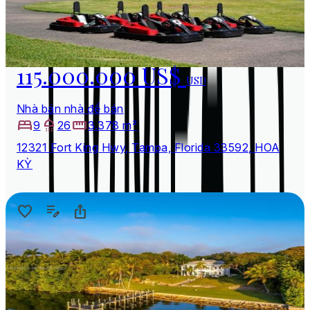
115.000.000 US$
USD
Nhà bán nhà để bán
9
26
3.378 m²
12321 Fort King Hwy, Tampa, Florida 33592, HOA
KỲ