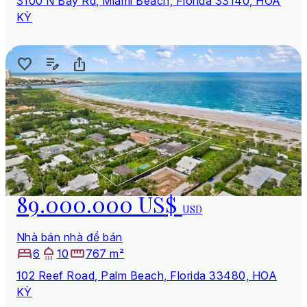
3100 N Bay Rd, Miami Beach, Florida 33140, HOA
KỲ
89.000.000 US$
USD
Nhà bán nhà để bán
6
10
767 m²
102 Reef Road, Palm Beach, Florida 33480, HOA
KỲ