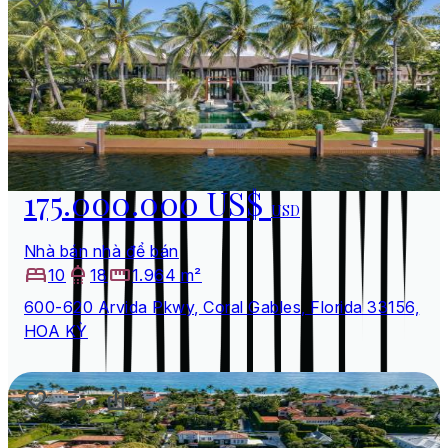
175.000.000 US$
USD
Nhà bán nhà để bán
10
18
1.964 m²
600-620 Arvida Pkwy, Coral Gables, Florida 33156,
HOA KỲ