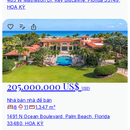
HOA KỲ
205.000.000 US$
USD
Nhà bán nhà để bán
8
11
1.347 m²
1491 N Ocean Boulevard, Palm Beach, Florida
33480, HOA KỲ