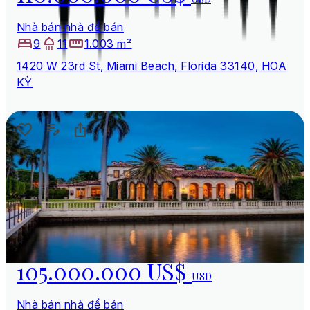
Nhà bán nhà để bán
9
11
1.003 m²
1420 W 23rd St, Miami Beach, Florida 33140, HOA
KỲ
105.000.000 US$
USD
Nhà bán nhà để bán