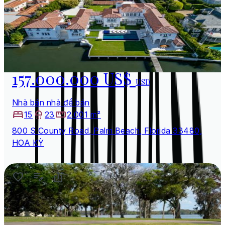
157.000.000 US$
USD
Nhà bán nhà để bán
15
23
2.001 m²
800 S County Road, Palm Beach, Florida 33480,
HOA KỲ