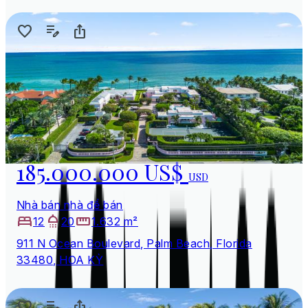
185.000.000 US$
USD
Nhà bán nhà để bán
12
20
1.632 m²
911 N Ocean Boulevard, Palm Beach, Florida
33480, HOA KỲ