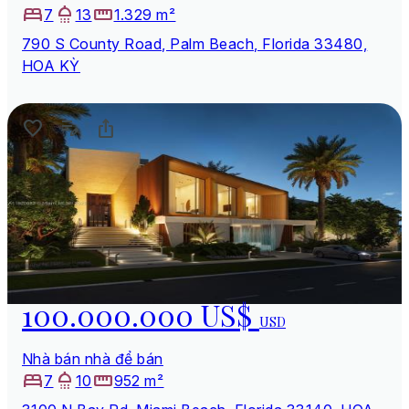
7
13
1.329 m²
790 S County Road, Palm Beach, Florida 33480,
HOA KỲ
100.000.000 US$
USD
Nhà bán nhà để bán
7
10
952 m²