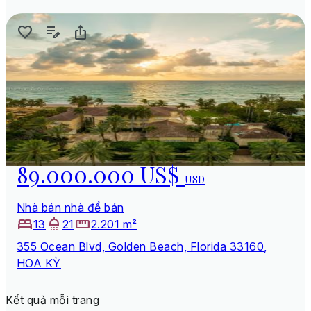
89.000.000 US$
USD
Nhà bán nhà để bán
13
21
2.201 m²
355 Ocean Blvd, Golden Beach, Florida 33160,
HOA KỲ
Kết quả mỗi trang