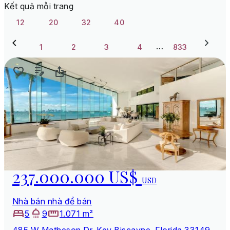
Kết quả mỗi trang
12
20
32
40
…
1
2
3
4
833
237.000.000 US$
USD
Nhà bán nhà để bán
5
9
1.071 m²
485 W Matheson Dr, Key Biscayne, Florida 33149,