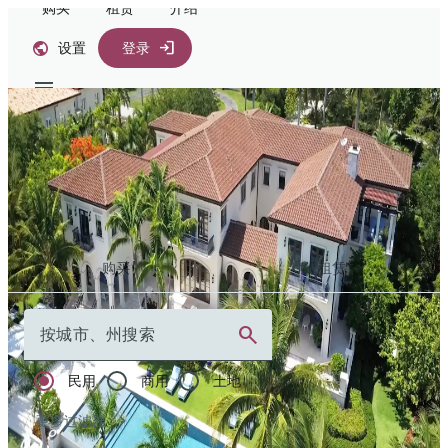
购买
租赁
介绍
设置
登录
开启您的回家之
旅
购买
租赁
按城市、州搜索
民用
商用
土地
更多过滤器