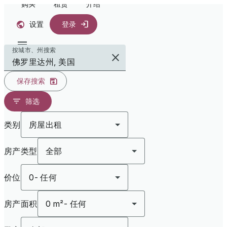
购买
租赁
介绍
设置
登录
按城市、州搜索
保存搜索
筛选
类别
房屋出租
房产类型
全部
价位
0
-
任何
房产面积
0 m²
-
任何