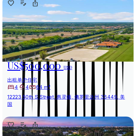
US$500,000
USD
出租单户住宅
4
4
64 m²
12223 50th S Street, 惠灵顿, 佛罗里达州 33449, 美
国