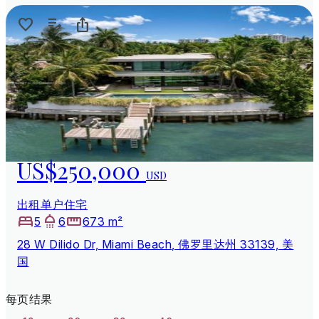
US$250,000
USD
出租单户住宅
5
6
673 m²
28 W Dilido Dr, Miami Beach, 佛罗里达州 33139, 美
国
每页结果