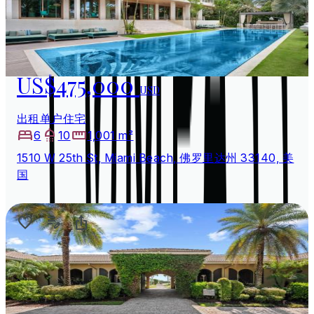
US$475,000
USD
出租单户住宅
6
10
1,001 m²
1510 W 25th St, Miami Beach, 佛罗里达州 33140, 美
国