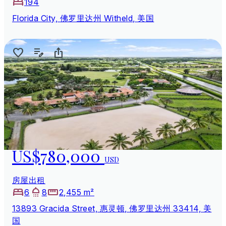
194
Florida City, 佛罗里达州 Witheld, 美国
US$780,000
USD
房屋出租
6
8
2,455 m²
13893 Gracida Street, 惠灵顿, 佛罗里达州 33414, 美
国