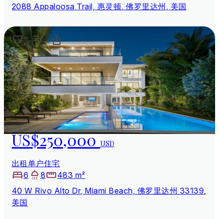
2088 Appaloosa Trail, 惠灵顿, 佛罗里达州, 美国
US$250,000
USD
出租单户住宅
6
8
483 m²
40 W Rivo Alto Dr, Miami Beach, 佛罗里达州 33139,
美国