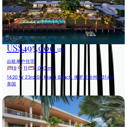
US$495,000
USD
出租单户住宅
9
11
1,003 m²
1420 W 23rd St, Miami Beach, 佛罗里达州 33140,
美国