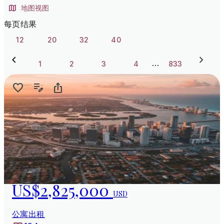
地图视图
每页结果
12
20
32
40
…
1
2
3
4
833
US$2,825,000
USD
公寓出租