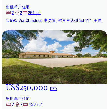
出租单户住宅
2
2
251 m²
12995 Via Christina, 惠灵顿, 佛罗里达州 33414, 美国
US$250,000
USD
出租单户住宅
7
7
437 m²