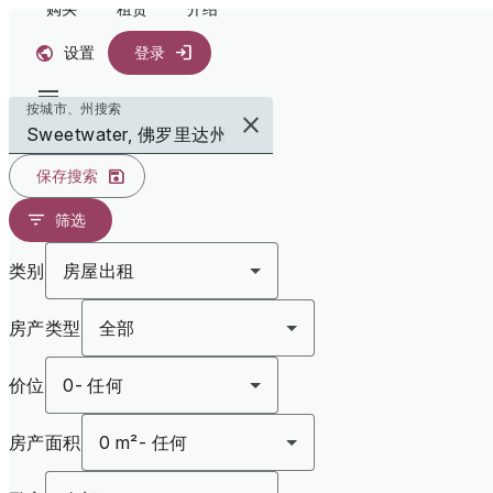
购买
租赁
介绍
设置
登录
按城市、州搜索
保存搜索
筛选
类别
房屋出租
房产类型
全部
价位
0
-
任何
房产面积
0 m²
-
任何