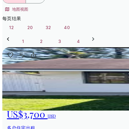
地图视图
每页结果
12
20
32
40
1
2
3
4
US$3,700
USD
多户住宅出租