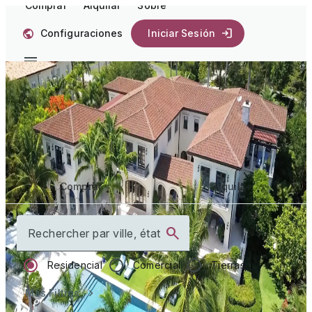
Comprar
Alquilar
Sobre
Configuraciones
Iniciar Sesión
Comience su
camino a casa
Comprar
Alquilar
Rechercher par ville, état
Residencial
Comercial
Tierras
Más Filtros