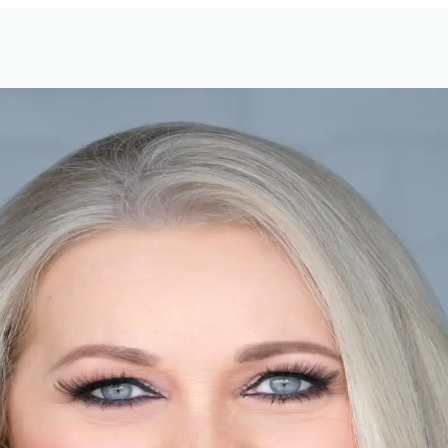
nte exitosa que ha estado trabajando en la industria desd
da del Realtors' Institute. Además de su impresionante fo
o Excellence (C2EX), Asesora de estrategias de precios y 
onoce bien el mercado inmobiliario local, incluidas las áre
amplia gama de clientes, incluidos fondos de cobertura, 
 segundas viviendas, brindándoles soluciones inmobiliaria
a que busque comprar, vender o invertir en el mercado inmobi