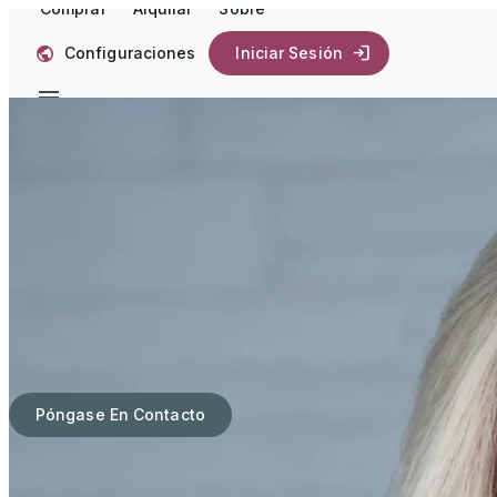
Comprar
Alquilar
Sobre
Configuraciones
Iniciar Sesión
Hi, I'm Shelia
Shelia Gasson es una profesional de bienes raíces altame
ciencias de la Western Kentucky University y una gradua
importantes, incluidas HomeLight, Realtor's Commitment t
Como residente del vecindario Brickell de Miami, Shelia c
Edgewater, Miami Beach y Coral Gables. Trabaja con una 
administradores de patrimonio privados y propietarios de
casas frente al mar, es un recurso valioso para cualquier
Póngase En Contacto
Habilidades profesionales