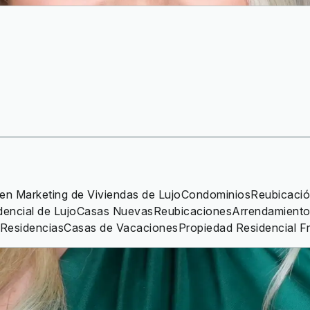
 en Marketing de Viviendas de Lujo
Condominios
Reubicació
dencial de Lujo
Casas Nuevas
Reubicaciones
Arrendamiento
 Residencias
Casas de Vacaciones
Propiedad Residencial Fr