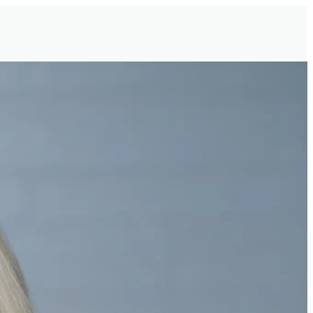
e 2006. Es corredora asociada con una licenciatura en
rmación académica, Shelia posee varias designaciones
Experta certificada en propiedades en dificultades.
as vecinas de Coconut Grove, el centro de Miami,
proveedores de atención médica, empresas de tecnología,
s personalizadas. Con su experiencia en condominios y
liario de lujo de Miami.