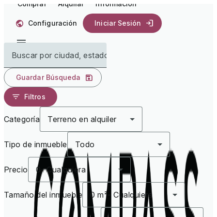
Comprar
Alquilar
Información
Configuración
Iniciar Sesión
Buscar por ciudad, estado
Guardar Búsqueda
Filtros
Categoría
Terreno en alquiler
Tipo de inmueble
Todo
Precio
0
-
Cualquiera
Tamaño del inmueble
0 m²
-
Cualquiera