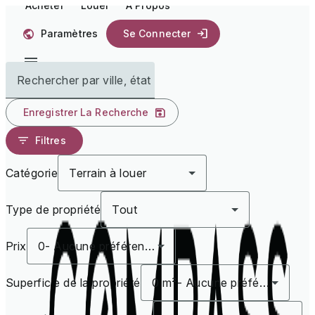
Acheter
Louer
À Propos
Paramètres
Se Connecter
Rechercher par ville, état
Enregistrer La Recherche
Filtres
Catégorie
Terrain à louer
Type de propriété
Tout
Prix
0
-
Aucune préférence
Superficie de la propriété
0 m²
-
Aucune préférence