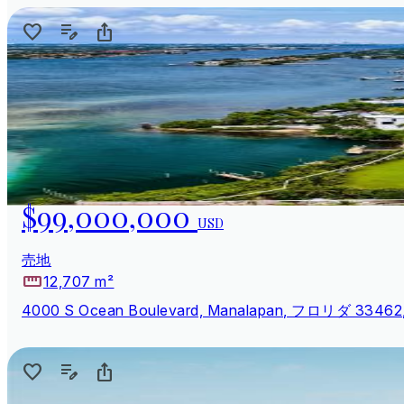
$99,000,000
USD
売地
12,707 m²
4000 S Ocean Boulevard, Manalapan, フロリダ 3