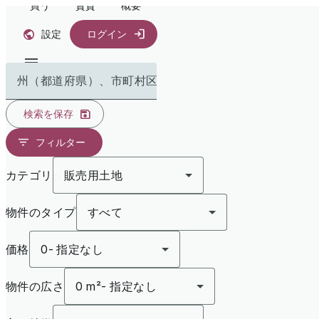
買う
賃貸
概要
設定
ログイン
州（都道府県）、市町村区で検索
検索を保存
フィルター
カテゴリ
販売用土地
物件のタイプ
すべて
価格
0
-
指定なし
物件の広さ
0 m²
-
指定なし