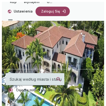
Kup
Wynajem
O...
Ustawienia
Zaloguj Się
Rozpocznij
podróż do domu
Kup
Wynajem
Szukaj według miasta i stanu
Osiedle mieszkaniowe
Reklama
Kraj
Więcej Filtrów