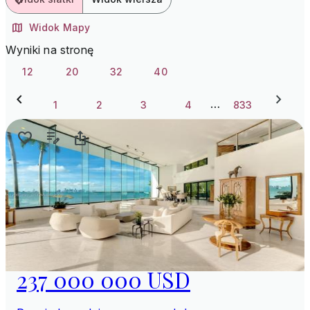
Widok Mapy
Wyniki na stronę
12
20
32
40
…
1
2
3
4
833
237 000 000 USD