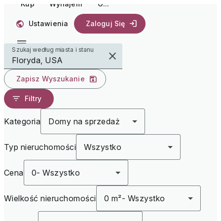
Kup
Wynajem
O...
Ustawienia
Zaloguj Się
Szukaj według miasta i stanu
Zapisz Wyszukanie
Filtry
Kategoria
Domy na sprzedaż
Typ nieruchomości
Wszystko
Cena
0
-
Wszystko
Wielkość nieruchomości
0 m²
-
Wszystko