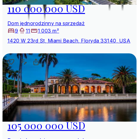
110 000 000 USD
Dom jednorodzinny na sprzedaż
9
11
1 003 m²
1420 W 23rd St, Miami Beach, Floryda 33140, USA
105 000 000 USD