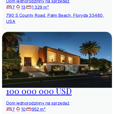
Dom jednorodzinny na sprzedaż
7
13
1 329 m²
790 S County Road, Palm Beach, Floryda 33480,
USA
100 000 000 USD
Dom jednorodzinny na sprzedaż
7
10
952 m²