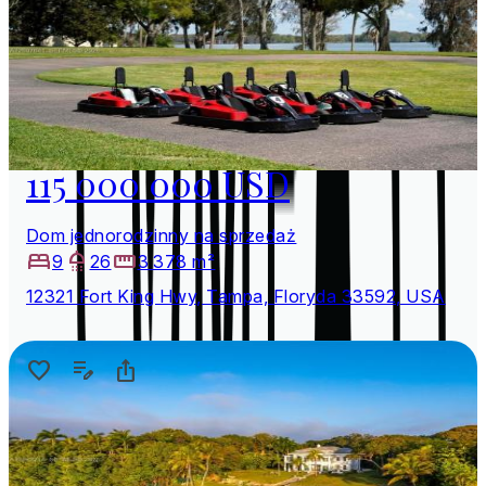
115 000 000 USD
Dom jednorodzinny na sprzedaż
9
26
3 378 m²
12321 Fort King Hwy, Tampa, Floryda 33592, USA