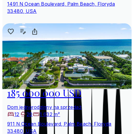
1491 N Ocean Boulevard, Palm Beach, Floryda
33480, USA
185 000 000 USD
Dom jednorodzinny na sprzedaż
12
20
1 632 m²
911 N Ocean Boulevard, Palm Beach, Floryda
33480, USA