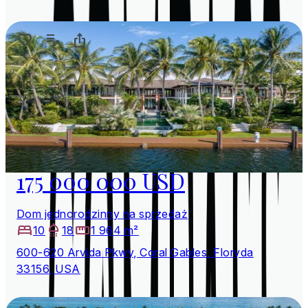
175 000 000 USD
Dom jednorodzinny na sprzedaż
10
18
1 964 m²
600-620 Arvida Pkwy, Coral Gables, Floryda
33156, USA