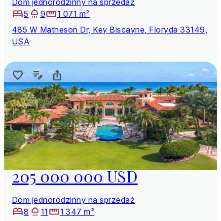
Dom jednorodzinny na sprzedaż
5
9
1 071 m²
485 W Matheson Dr, Key Biscayne, Floryda 33149,
USA
205 000 000 USD
Dom jednorodzinny na sprzedaż
8
11
1 347 m²