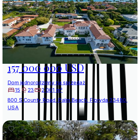
157 000 000 USD
Dom jednorodzinny na sprzedaż
15
23
2 001 m²
800 S County Road, Palm Beach, Floryda 33480,
USA