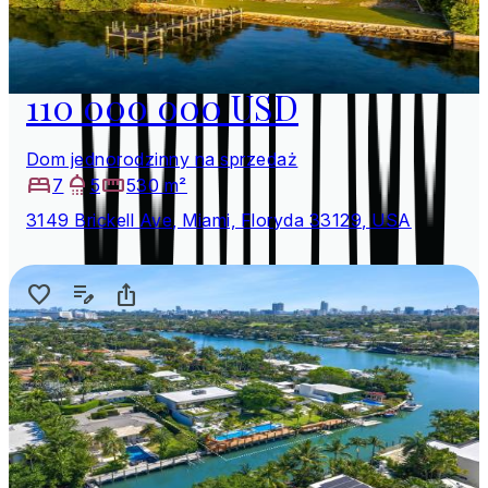
110 000 000 USD
Dom jednorodzinny na sprzedaż
7
5
530 m²
3149 Brickell Ave, Miami, Floryda 33129, USA