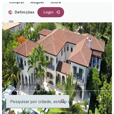
Comprar
Aluguer
Sobre
Definições
Login
Comece a sua
viagem para
casa
Comprar
Aluguer
Pesquisar por cidade, estado ou país
Residencial
Comercial
Terreno