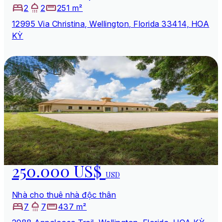
2
2
251 m²
12995 Via Christina, Wellington, Florida 33414, HOA
KỲ
250.000 US$
USD
Nhà cho thuê nhà độc thân
7
7
437 m²