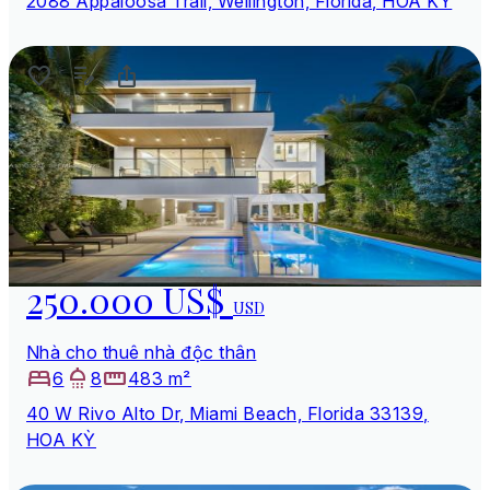
2088 Appaloosa Trail, Wellington, Florida, HOA KỲ
250.000 US$
USD
Nhà cho thuê nhà độc thân
6
8
483 m²
40 W Rivo Alto Dr, Miami Beach, Florida 33139,
HOA KỲ