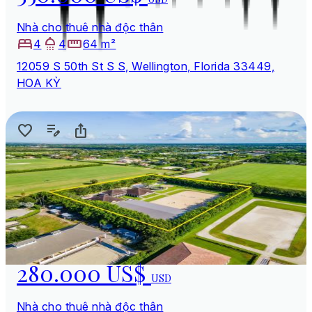
Nhà cho thuê nhà độc thân
4
4
64 m²
12059 S 50th St S S, Wellington, Florida 33449,
HOA KỲ
280.000 US$
USD
Nhà cho thuê nhà độc thân