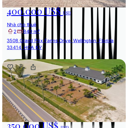
400.000 US$
USD
Nhà cho thuê
2
840 m²
3508 Grand Prix Farms Drive, Wellington, Florida
33414, HOA KỲ
350.000 US$
USD