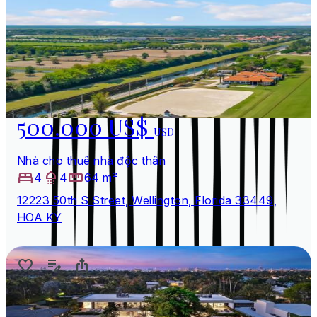
500.000 US$
USD
Nhà cho thuê nhà độc thân
4
4
64 m²
12223 50th S Street, Wellington, Florida 33449,
HOA KỲ