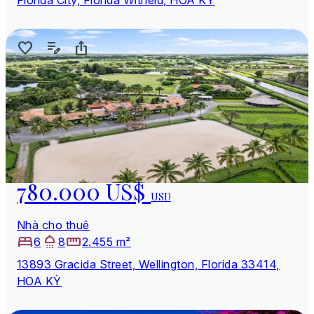
780.000 US$
USD
Nhà cho thuê
6
8
2.455 m²
13893 Gracida Street, Wellington, Florida 33414,
HOA KỲ