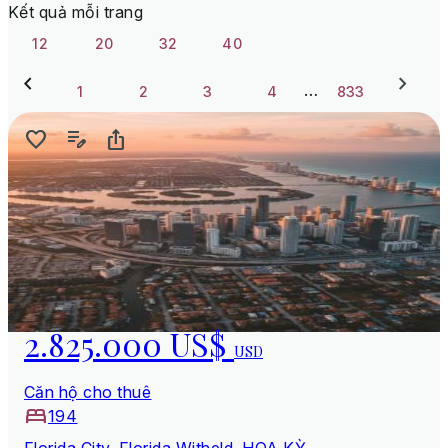
Kết quả mỗi trang
12
20
32
40
…
1
2
3
4
833
2.825.000 US$
USD
Căn hộ cho thuê
194
Florida City, Florida Witheld, HOA KỲ