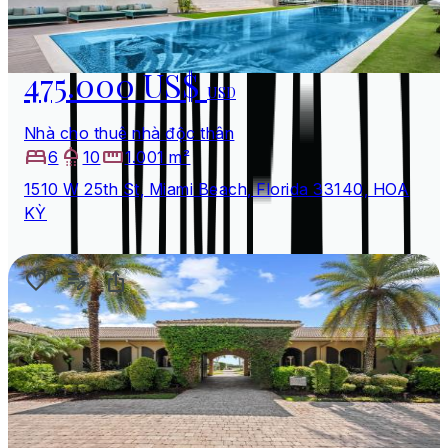
475.000 US$
USD
Nhà cho thuê nhà độc thân
6
10
1.001 m²
1510 W 25th St, Miami Beach, Florida 33140, HOA
KỲ