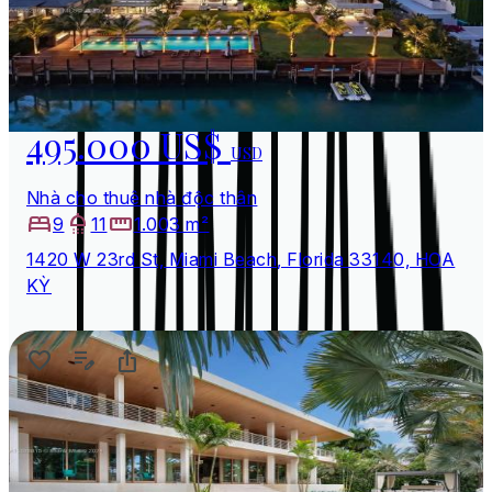
495.000 US$
USD
Nhà cho thuê nhà độc thân
9
11
1.003 m²
1420 W 23rd St, Miami Beach, Florida 33140, HOA
KỲ