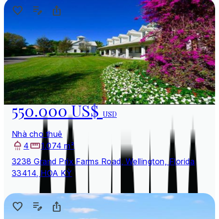
550.000 US$
USD
Nhà cho thuê
4
1.074 m²
3238 Grand Prix Farms Road, Wellington, Florida
33414, HOA KỲ