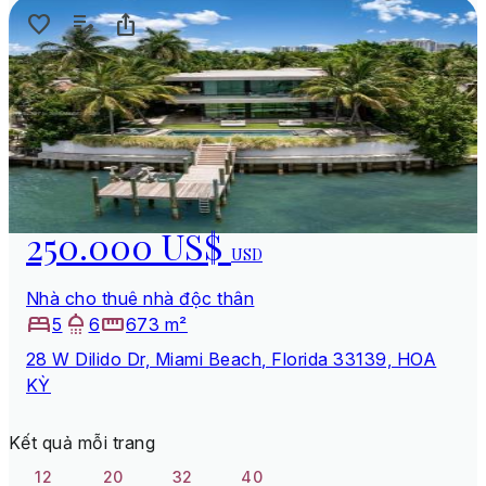
250.000 US$
USD
Nhà cho thuê nhà độc thân
5
6
673 m²
28 W Dilido Dr, Miami Beach, Florida 33139, HOA
KỲ
Kết quả mỗi trang
12
20
32
40