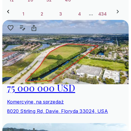
…
1
2
3
4
434
75 000 000 USD
Komercyjne, na sprzedaż
8020 Stirling Rd, Davie, Floryda 33024, USA