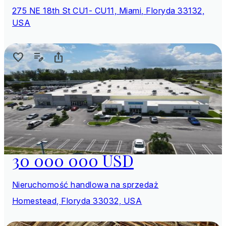
275 NE 18th St CU1- CU11, Miami, Floryda 33132,
USA
30 000 000 USD
Nieruchomość handlowa na sprzedaż
Homestead, Floryda 33032, USA