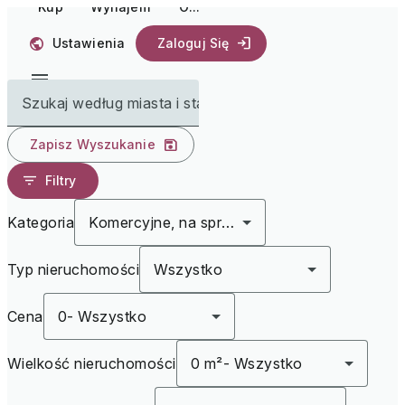
Kup
Wynajem
O...
Ustawienia
Zaloguj Się
Szukaj według miasta i stanu
Zapisz Wyszukanie
Filtry
Kategoria
Komercyjne, na sprzedaż
Typ nieruchomości
Wszystko
Cena
0
-
Wszystko
Wielkość nieruchomości
0 m²
-
Wszystko