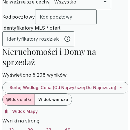
Najważniejsze cechy
Wszystko
Kod pocztowy
Identyfikatory MLS / ofert
Nieruchomości i Domy na
sprzedaż
Wyświetlono 5 208 wyników
Sortuj Według
:
Cena (od Najwyższej Do Najniższej)
Widok siatki
Widok wiersza
Widok Mapy
Wyniki na stronę
12
20
32
40