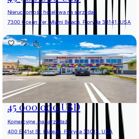
Nieruchomość hotelowa na sprzedaż
7300 Ocean Ter, Miami Beach, Floryda 33141, USA
45 000 000 USD
Komercyjne, na sprzedaż
400 E 41st St, Hialeah, Floryda 33013, USA