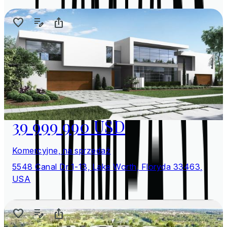
39 999 990 USD
Komercyjne, na sprzedaż
5548 Canal Dr 1-13, Lake Worth, Floryda 33463,
USA