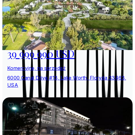
39 999 990 USD
Komercyjne, na sprzedaż
6000 Canal Drive #13, Lake Worth, Floryda 33463,
USA